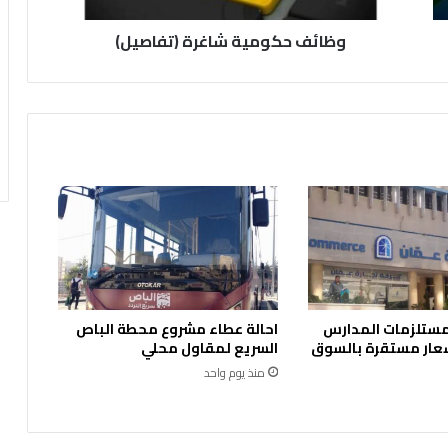
م
وظائف حكومية شاغرة (تفاصيل)
ي
ة
ش
ا
غ
ر
ة
(
ت
ف
ا
ص
ي
ل
 مستلزمات المدارس
احالة عطاء مشروع محطة الباص
)
عار مستقرة بالسوق
السريع لمقاول محلي
منذ يوم واحد