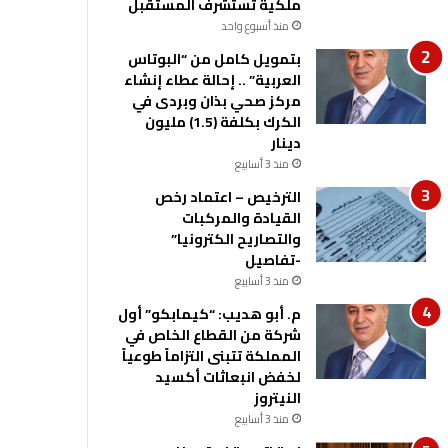
ملكية تستشرف المستقبل
منذ أسبوع واحد
بتمويل كامل من “البوتاس
العربية” .. إحالة عطاء إنشاء
مركز صحي بذان وبردى في
الكرك بكلفة (1.5) مليون
دينار
منذ 3 أسابيع
الترخيص – اعتماد رخص
القيادة والمركبات
والتصاريح الكترونيا”
-تفاصيل
منذ 3 أسابيع
م. أبو هديب: “كيمابكو” أول
شركة من القطاع الخاص في
المملكة تتبنى التزاماً طوعياً
لخفض انبعاثات أكسيد
النيتروز
منذ 3 أسابيع