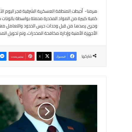
هرمنا- أحبطت المنطقة العسكرية الشرقية فجر اليوم ال
كمية كبيرة من المواد المخدرة محملة بواسطة بالونات موج
وجرى رصدها من قبل وحدات حرس الحدود والتعامل معها 
الأجهزة الأمنية وإدارة مكافحة المخدرات، وتم تحويل المض
شاركها
فيسبوك
‫X
بينتيريست
ا
ل
م
ل
ك
ي
ب
د