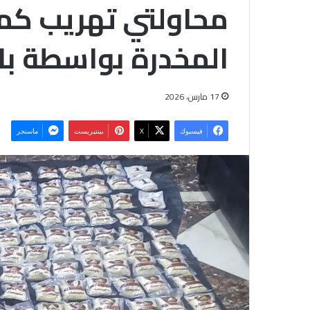
محاولتي تهريب كمي
المخدرة بواسطة با
17 مارس، 2026
فيسبوك
‫X
بينتيريست
ماسنجر