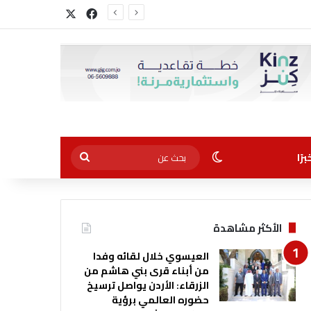
‫X
فيسبوك
أجل التوظيف”
الوضع المظلم
بحث
رًا
عن
الأكثر مشاهدة
العيسوي خلال لقائه وفدا
من أبناء قرى بني هاشم من
الزرقاء: الأردن يواصل ترسيخ
حضوره العالمي برؤية