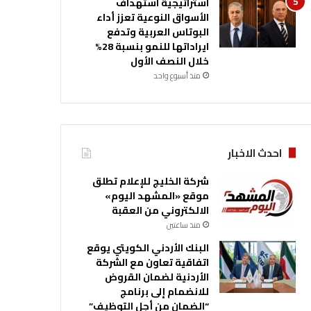
استراتيجية استهداف
الأسواق النوعية تعزز أداء
البوتاس العربية وتدفع
ايراداتها للنمو بنسبة 28%
خلال النصف الأول
منذ أسبوع واحد
احدث الاخبار
شركة الخليج للإعلام تطلق
موقع «المشهد اليوم»
الالكتروني من العقبة
منذ ساعتين
البنك الأردني الكويتي يوقع
اتفاقية تعاون مع الشركة
الأردنية لضمان القروض
للانضمام إلى برنامج
“الضمان من أجل التوظيف”