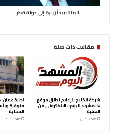
أ
الملك يبدأ زيارة إلى دولة قطر
ز
ي
ا
ر
ة
إ
مقالات ذات صلة
ل
ى
د
و
ل
ة
ق
ط
شركة الخليج للإعلام تطلق موقع
تجارة عمان:
ر
«المشهد اليوم» الالكتروني من
متوفرة وبأس
العقبة
المحلية
منذ ساعتين
منذ 3 ساعات