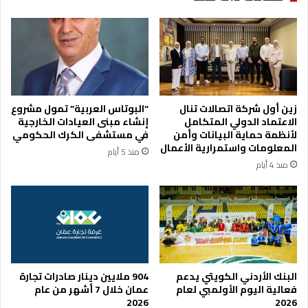
ر
ص
و
ن
ا
ا
ل
ع
ف
يً
ض
ا
ة
ج
زين أول شركة اتصالات تنال
“البوتاس العربية” تمول مشروع
م
د
الاعتماد الدولي المتكامل
إنشاء مبنى العيادات الخارجية
ن
ي
لأنظمة حماية البيانات وأمن
في مستشفى الكرك الحكومي
1
دً
المعلومات واستمرارية الأعمال
منذ 5 أيام
0
ا
منذ 4 أيام
0
ل
د
ل
و
ا
ل
ت
ا
ص
ر
ا
ل
ا
البنك الأردني الكويتي يدعم
904 ملايين دينار صادرات تجارة
ت
فعالية اليوم الأولمبي لعام
عمان خلال 7 أشهر من عام
2026
2026