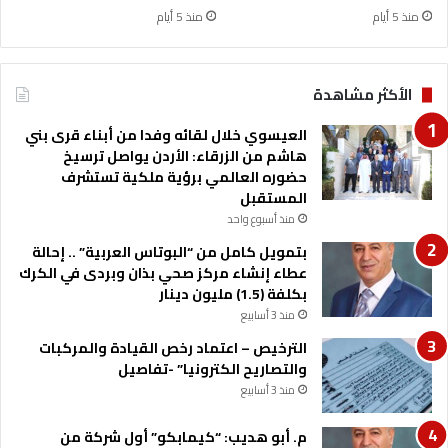
منذ 5 أيام
منذ 5 أيام
الأكثر مشاهدة
العيسوي خلال لقائه وفدا من أبناء قرى بني
هاشم من الزرقاء: الأردن يواصل ترسيخ
حضوره العالمي برؤية ملكية تستشرف
المستقبل
منذ أسبوع واحد
بتمويل كامل من “البوتاس العربية” .. إحالة
عطاء إنشاء مركز صحي بذان وبردى في الكرك
بكلفة (1.5) مليون دينار
منذ 3 أسابيع
الترخيص – اعتماد رخص القيادة والمركبات
والتصاريح الكترونيا” -تفاصيل
منذ 3 أسابيع
م. أبو هديب: “كيمابكو” أول شركة من