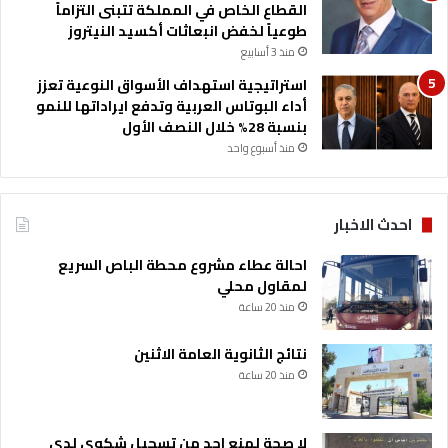
القطاع الخاص في المملكة تتبنى التزاماً
طوعياً لخفض انبعاثات أكسيد النيتروز
منذ 3 أسابيع
استراتيجية استهداف الأسواق النوعية تعزز
أداء البوتاس العربية وتدفع ايراداتها للنمو
بنسبة 28% خلال النصف الأول
منذ أسبوع واحد
احدث الاخبار
احالة عطاء مشروع محطة الباص السريع
لمقاول محلي
منذ 20 ساعة
نتائج الثانوية العامة الاثنين
منذ 20 ساعة
لا صحة لمنع احد من تسجيل شكوى لدى