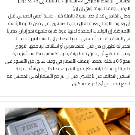
تكساس الوسيط الأميركي 42 سنتا، أو 0.7 بالمئة، إلى 59.78 دولار
للبرميل، وفقا لشبكة (سي إن إن).
وكان الخامان قد تراجعا بنحو 2 بالمئة خلال جلسة أمس الخميس، قبل
أن يعاودا الارتفاع بعدما قال ترمب للصحفيين على متن طائرة الرئاسة
الأميركية، إن الولايات المتحدة لديها قوة كبيرة متجهة نحو إيران، معربا
في الوقت ذاته عن أمله في عدم الاضطرار إلى استخدامها، مجددا
تحذيراته لطهران من قتل المتظاهرين أو استئناف برنامجها النووي.
ومن المتوقع، أن يحقق خاما برنت وغرب تكساس مكاسب أسبوعية
بنحو 0.6 بالمئة، بعدما ارتفعت الأسعار في وقت سابق من الأسبوع على
خلفية تهديدات ترامب بغزو غرينلاند، وهو ما كان من شأنه زعزعة
استقرار التحالف عبر الأطلسي، قبل أن تتراجع الأسعار أمس الخميس مع
تراجع ترمب عن أي تحرك عسكري
أ
س
ع
ا