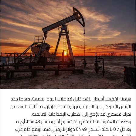
هرمنا-ارتفعت أسعار النفط خلال تعاملات اليوم الجمعة، بعدما جدد
الرئيس الأميركي دونالد ترمب تهديداته تجاه إيران، ما أثار مخاوف من
تحرك عسكري قد يؤدي إلى اضطراب الإمدادات العالمية.
وصعدت العقود الآجلة لخام برنت تسليم آذار بمقدار 43 سنتا، أي ما
يعادل 0.7 بالمئة، لتسجل 64.49 دولار للبرميل، فيما ارتفع خام غرب