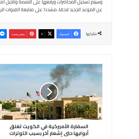
وسيتم تسجيل المحاضرات ورفعها على المنصة وتأجيل امتحان
عن الموعد الجديد لاحقا، مشددا على متابعة القنوات ال
شاركها
فيسبوك
‫X
بينتيريست
ا
ل
س
ف
ا
ر
ة
ا
ل
السفارة الأميركية في الكويت تغلق
أ
م
أبوابها حتى إشعار آخر بسبب التوترات
ي