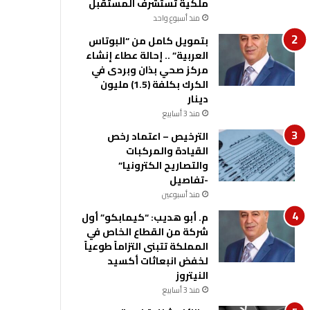
ملكية تستشرف المستقبل
منذ أسبوع واحد
بتمويل كامل من “البوتاس
العربية” .. إحالة عطاء إنشاء
مركز صحي بذان وبردى في
الكرك بكلفة (1.5) مليون
دينار
منذ 3 أسابيع
الترخيص – اعتماد رخص
القيادة والمركبات
والتصاريح الكترونيا”
-تفاصيل
منذ أسبوعين
م. أبو هديب: “كيمابكو” أول
شركة من القطاع الخاص في
المملكة تتبنى التزاماً طوعياً
لخفض انبعاثات أكسيد
النيتروز
منذ 3 أسابيع