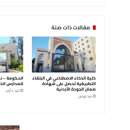
ر
ك
ي
ة
مقالات ذات صلة
ف
ي
ا
ل
ك
و
ي
ت
كلية الذكاء الاصطناعي في البلقاء
الحكومة – ن
ت
التطبيقية تحصل على شهادة
للمدارس الخ
غ
ضمان الجودة الأردنية
منذ 4 أيام
ل
منذ يومين
ق
أ
ب
و
ا
ب