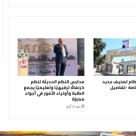
أ
ح
د
خ
ز
ا
ن
ا
ت
ا
ل
و
ظام تصنيف جديد
مدارس النظم الحديثة تنظم
ق
اصة -تفاصيل
كرنفالًا ترفيهيًا وتعليميًا يجمع
و
الطلبة وأولياء الأمور في أجواء
د
مميزة
ب
منذ 6 أيام
م
ي
ن
ا
ء