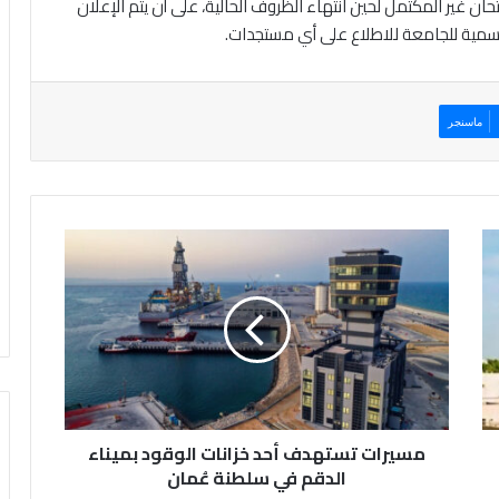
 غير المكتمل لحين انتهاء الظروف الحالية، على أن يتم الإعلان
رسمية للجامعة للاطلاع على أي مستجدات.
ماسنجر
م
س
ي
ر
ا
ت
ت
س
ت
مسيرات تستهدف أحد خزانات الوقود بميناء
ه
د
الدقم في سلطنة عُمان
ف