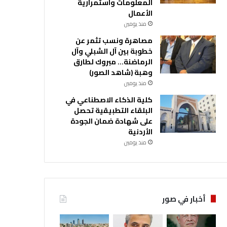
المعلومات واستمرارية
الأعمال
منذ يومين
مصاهرة ونسب تثمر عن
خطوبة بين آل الشبلي وآل
الرماضنة… مبروك لطارق
وهبة (شاهد الصور)
منذ يومين
كلية الذكاء الاصطناعي في
البلقاء التطبيقية تحصل
على شهادة ضمان الجودة
الأردنية
منذ يومين
أخبار في صور