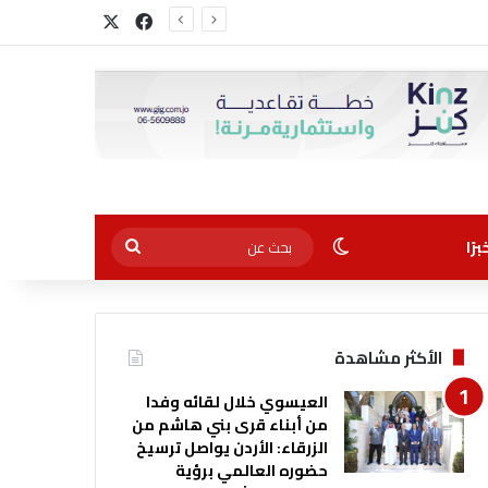
‫X
فيسبوك
الوضع المظلم
بحث
رًا
عن
الأكثر مشاهدة
العيسوي خلال لقائه وفدا
من أبناء قرى بني هاشم من
الزرقاء: الأردن يواصل ترسيخ
حضوره العالمي برؤية