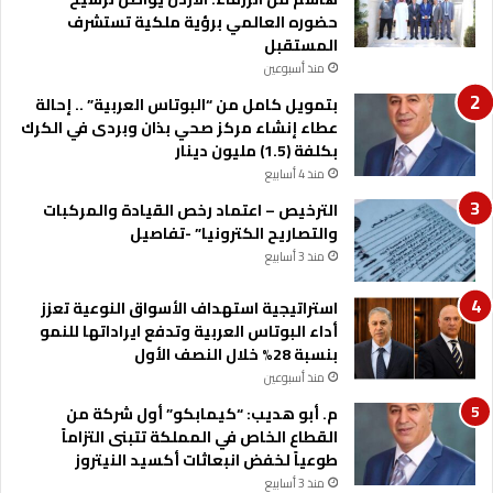
حضوره العالمي برؤية ملكية تستشرف
ى
المستقبل
ل
ب
منذ أسبوعين
ن
بتمويل كامل من “البوتاس العربية” .. إحالة
ا
عطاء إنشاء مركز صحي بذان وبردى في الكرك
ن
بكلفة (1.5) مليون دينار
منذ 4 أسابيع
الترخيص – اعتماد رخص القيادة والمركبات
والتصاريح الكترونيا” -تفاصيل
منذ 3 أسابيع
استراتيجية استهداف الأسواق النوعية تعزز
أداء البوتاس العربية وتدفع ايراداتها للنمو
بنسبة 28% خلال النصف الأول
منذ أسبوعين
م. أبو هديب: “كيمابكو” أول شركة من
القطاع الخاص في المملكة تتبنى التزاماً
طوعياً لخفض انبعاثات أكسيد النيتروز
منذ 3 أسابيع