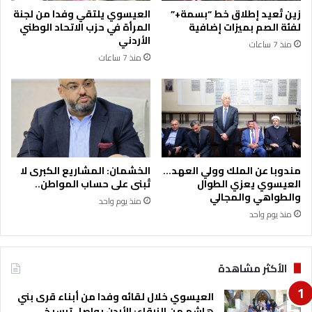
ع
غ
زين تُعيد إطلاق خط “بسمة+”
العيسوي يلتقي وفدا من لجنة
ا
ا
لفئة الصم بميزات إضافية
المرأة في حزب الاتحاد الوطني
ت
ر
الأردني
منذ 7 ساعات
ف
ا
منذ 7 ساعات
ا
ت
ق
ا
ي
ل
ت
إ
ي
س
ط
ر
ي
ا
ر
ئ
مندوبا عن الملك وولي العهد…
الخشمان: المشاريع الكبرى لا
ا
ي
العيسوي يعزي الطوال
تُبنى على حساب المواطن..
ن
ل
والطواهي والمجالي
منذ يوم واحد
ع
ي
منذ يوم واحد
ا
ة
ر
ل
ض
ي
الأكثر مشاهدة
ل
ا
العيسوي خلال لقائه وفدا من أبناء قرى بني
ع
هاشم من الزرقاء: الأردن يواصل ترسيخ
ل