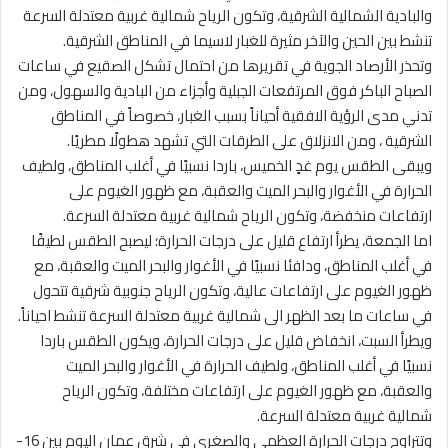
والبادية الشمالية الشرقية، وتكون الرياح شمالية غربية معتدلة السرعة
تنشط بين الحين والآخر مثيرة للغبار لاسيما في المناطق الشرقية.
وتحذر الأرصاد الجوية في تقريرها من احتمال تشكل الصقيع في ساعات
الصباح الباكر فوق المرتفعات الجبلية وأجزاء من البادية والسهول، ومن
تدني مدى الرؤية الافقية أحياناً بسبب الغبار، خصوصاً في المناطق
الشرقية ، ومن الانزلاق على الطرقات التي تشهد هطولًا مطريًا.
ويبقى الطقس يوم غدٍ الخميس، باردا نسبيًا في أغلب المناطق، ولطيف
الحرارة في الأغوار والبحر الميت والعقبة، مع ظهور الغيوم على
ارتفاعات منخفضة، وتكون الرياح شمالية غربية معتدلة السرعة.
اما الجمعة، يطرأ ارتفاع قليل على درجات الحرارة؛ ليصبح الطقس لطيفًا
في أغلب المناطق، ودافئا نسبيًا في الأغوار والبحر الميت والعقبة، مع
ظهور الغيوم على ارتفاعات عالية، وتكون الرياح جنوبية شرقية تتحول
في ساعات ما بعد الظهر الى شمالية غربية معتدلة السرعة تنشط احياناً.
ويطرأ السبت، انخفاض قليل على درجات الحرارة، ويكون الطقس باردا
نسبيًا في أغلب المناطق، ولطيف الحرارة في الأغوار والبحر الميت
والعقبة، مع ظهور الغيوم على ارتفاعات مختلفة، وتكون الرياح
شمالية غربية معتدلة السرعة.
وتتراوح درجات الحرارة العظمى والصغرى في شرق عمان اليوم بين 16-