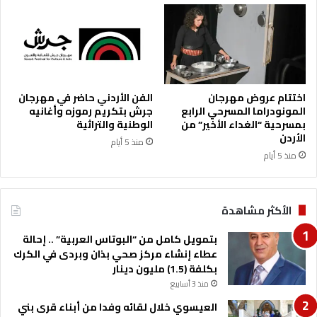
ا
ح
ل
ا
ج
ب
ن
و
د
ع
ي
ا
ط
اختتام عروض مهرجان
الفن الأردني حاضر في مهرجان
ف
المونودراما المسرحي الرابع
جرش بتكريم رموزه وأغانيه
بمسرحية “الغداء الأخير” من
الوطنية والتراثية
الأردن
منذ 5 أيام
منذ 5 أيام
الأكثر مشاهدة
بتمويل كامل من “البوتاس العربية” .. إحالة
عطاء إنشاء مركز صحي بذان وبردى في الكرك
بكلفة (1.5) مليون دينار
منذ 3 أسابيع
العيسوي خلال لقائه وفدا من أبناء قرى بني