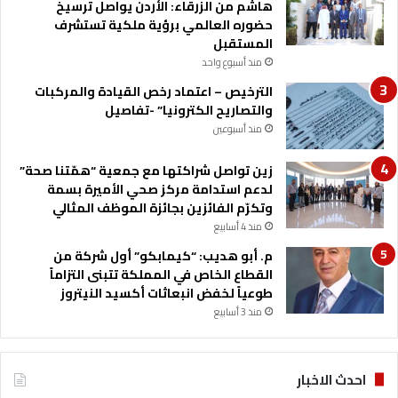
هاشم من الزرقاء: الأردن يواصل ترسيخ
حضوره العالمي برؤية ملكية تستشرف
المستقبل
منذ أسبوع واحد
الترخيص – اعتماد رخص القيادة والمركبات
والتصاريح الكترونيا” -تفاصيل
منذ أسبوعين
زين تواصل شراكتها مع جمعية “همّتنا صحة”
لدعم استدامة مركز صحي الأميرة بسمة
وتكرّم الفائزين بجائزة الموظف المثالي
منذ 4 أسابيع
م. أبو هديب: “كيمابكو” أول شركة من
القطاع الخاص في المملكة تتبنى التزاماً
طوعياً لخفض انبعاثات أكسيد النيتروز
منذ 3 أسابيع
احدث الاخبار