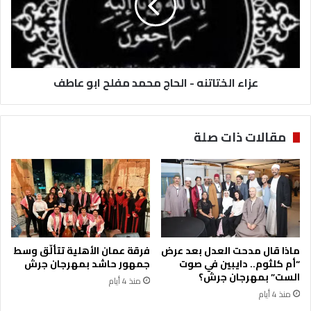
ي
ا
ا
ل
ل
خ
ع
ت
ه
ا
د
عزاء الختاتنه - الحاج محمد مفلح ابو عاطف
ت
.
ن
.
ه
ا
-
مقالات ذات صلة
ل
ا
ع
ل
ي
ح
س
ا
و
ج
ي
م
ي
ح
ع
م
ماذا قال مدحت العدل بعد عرض
فرقة عمان الأهلية تتألّق وسط
ز
د
“أم كلثوم.. دايبين في صوت
جمهور حاشد بمهرجان جرش
ي
م
الست” بمهرجان جرش؟
منذ 4 أيام
آ
ف
منذ 4 أيام
ل
ل