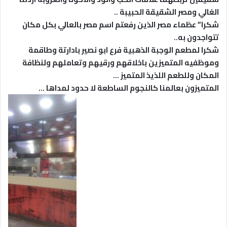
الغالي ومصر الشقيقة الحبيبة ..
شكرا” عظماء مصر الذين رفعتم اسم مصر بالعالي بكل مكان
تتواجدون به..
شكرا لمطعم الوجبة الذهبية فرع ابو نصير بادارتة وطاقمة
وموظفيه المتميزين باخلاقهم ورقيهم وتعاملهم ولنظافة
المكان وللطعم اللذيذ المتميز …
المتميزون بعالمنا كالنجوم الساطعة لا حدود لمداها …