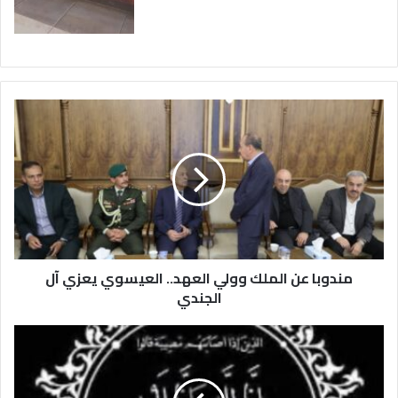
م
ن
د
و
ب
ا
ع
ن
ا
مندوبا عن الملك وولي العهد.. العيسوي يعزي آل
ل
م
الجندي
ل
ك
ع
و
ز
و
ا
ل
ء