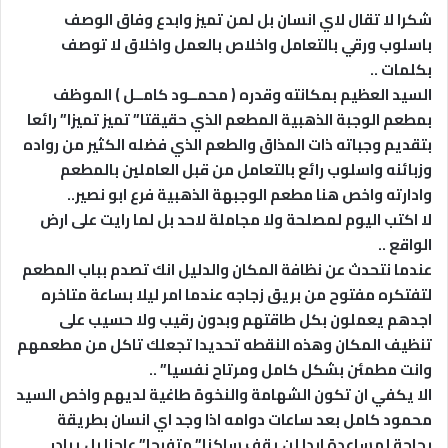
شكرا لا تقال لاي انسان بل لمن تميز وابدع وفاق الوصف
باسلوب ورقي بالتعامل واخلاص بالعمل واخلاق لا توصف
بكلمات ..
السيد العظيم بمكانته وقدره ( محمــود كامــل ) الموظف
بمطعم الوجبة الذهبية المطعم الذي حقيقتا” تميز تميزا” رائعا
بتقديم وجباته ذات المذاق والطعم الذي فضله الكثير من رواده
وزبائنه واسلوب رائع بالتعامل من قبل العاملين بالمطعم
وادارته واخص هنا مطعم الوجبهة الذهبية فرع ابو نصير..
لا اكتب اليوم لمصلحة ولا مجاملة لاحد بل لما رايت على ارض
الواقع ..
عندما نتحدث عن نظافة المكان والدليل انك تصدم بباب المطعم
لتفتكره مفتوح من بريق
زجاجه
عندما امر ليلا بساعة متاخره
اجدهم يعملون بكل طاقتهم وبدون رقيب ولا حسيب على
تنظيف المكان وهذه النقطه تحديدا تجعلك تاكل من مطعمهم
وانت مطمئن بشكل كامل ومرتاح نفسيا” ..
الا يكفي ان تكون الشهامة والنخوة طاغية لديهم واخص السيد
محمود كامل بعد ساعات دوامه اذا وجد اي انسان بطريقة
بحاجة لمساعدة ابدا لن يقف ساكنا” متفرجا” عاجزا بل يبادر