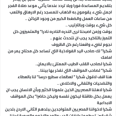
بتقديم المساعدة فورا وبلا تردد عندما يأتي موعد صلاة الفجر
اجمل شيء يقومون به الذهاب للمسجد رغم الارهاق والتعب
من ساعات العمل والضغط الكبير من وجود الزبائن ..
كل شيء بوقت وبالترتيب ..
بوقت وزمن اصبحنا نرى الندره النادره نادرا” والمتميزون كل
التميز بالتاكيد يجب ان نتحدث عنهم ..
نجوم تضيء واقعنا رغم كل الظروف
شكرا” لك صاحب اليد الفولاذية التي تساعد كل محتاج يمر من
امامك
شكرا لصاحب القلب الطيب الممتلئ بالايمان..
شكرا” لصاحب المواقف التي نفخر بها بيننا..
هنا اقف لاقول شكرا ” لعظماء سطرو درسا” لنا بالعطاء
والتضحيات والتفاني والاخلاص ..
شكرا لاهلنا المصريين الذين علمونا الكثير وبأن الانسان يجب ان
يعمل بكل طاقتة ليكون نفسه وليكن حاضرا” بكل المواقف
الابداعية
شكرا لاخواننا المصريين المتواجدين ببلدهم الثاني الاردن بلدين
شقيقين تربطهما علاقات الحب والود والاخوه والعروبة اردننا