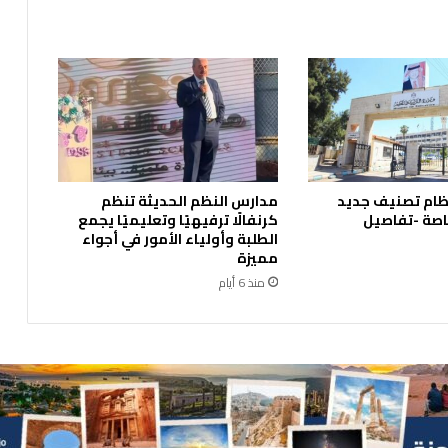
ف
ي
ذ
ا
س
ت
ر
ا
ت
ظام تصنيف جديد
مدارس النظم الحديثة تنظم
ي
اصة -تفاصيل
كرنفالًا ترفيهيًا وتعليميًا يجمع
ج
الطلبة وأولياء الأمور في أجواء
ي
مميزة
ت
منذ 6 أيام
ه
ا
ا
ل
و
ط
ن
ي