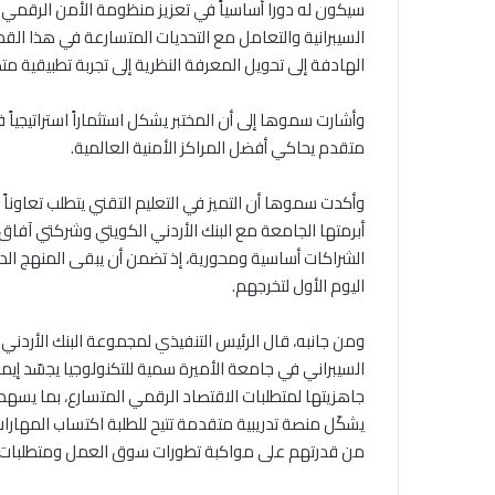
سيكون له دورا أساسياً في تعزيز منظومة الأمن الرقمي 
السيبرانية والتعامل مع التحديات المتسارعة في هذا الق
الهادفة إلى تحويل المعرفة النظرية إلى تجربة تطبيقية مت
وأشارت سموها إلى أن المختبر يشكل استثماراً استراتيجياً
متقدم يحاكي أفضل المراكز الأمنية العالمية.
وأكدت سموها أن التميز في التعليم التقني يتطلب تعاوناً
الشراكات أساسية ومحورية، إذ تضمن أن يبقى المنهج الدر
اليوم الأول لتخرجهم.
ومن جانبه، قال الرئيس التنفيذي لمجموعة البنك الأردني 
السيبراني في جامعة الأميرة سمية للتكنولوجيا يجسّد إيمان
جاهزيتها لمتطلبات الاقتصاد الرقمي المتسارع، بما يسهم في
يشكّل منصة تدريبية متقدمة تتيح للطلبة اكتساب المهارات
من قدرتهم على مواكبة تطورات سوق العمل ومتطلبات 