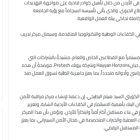
في الأردن من خلال تأهيل كوادر قادرة على مواجهة التهديدات
طاع الحيوي. والذي يأتي تأسيسه انسجاماً مع رؤية الجامعة
كاملة تحاكي بيئة العمل الواقعية.
 في الكفاءات الوطنية والتكنولوجيا المتقدمة، وسيمثل مركز تدريب
 مستمراً مع القطاعين الخاص والعام، مشيدةً بالشراكات التي
أبرمتها الجامعة مع البنك الأردني الكويتي وشركتي آفاق حيانHayyan Horizons وشركة بروتك Protech. موضحةً أن هذه
اسي وأدواته متجدداً، بما يعزز جاهزية الطلبة لسوق العمل منذ
الكويتي السيد هيثم البطيخي، إن دعمنا لإنشاء مركز مراقبة الأمن
 البنك بأهمية الاستثمار في الكفاءات الأردنية الشابة، وتعزيز
 بناء مستقبل أكثر أمناً وابتكاراً للأردن. ونؤمن بأن هذا المركز
 العملية والخبرات المتخصصة في مجال الأمن السيبراني، بما يعزز
المستقبل الرقمي.