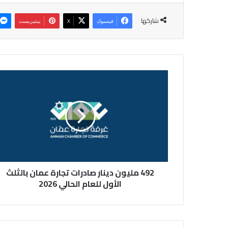
شاركها
فيسبوك
‫X
بينتيريست
4
9
2
م
ل
ي
و
ن
د
492 مليون دينار صادرات تجارة عمان بالثلث
ي
ن
الأول للعام الحالي 2026
ا
ر
ص
ا