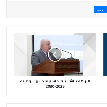
ماسنجر
ا
ل
ن
ز
ا
ه
ة
ت
ب
النزاهة تباشر بتنفيذ استراتيجيتها الوطنية
ا
ش
2026-2030
ر
ب
ت
ن