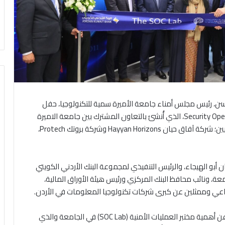
سن، رئيس مجلس أمناء جامعة الأميرة سمية للتكنولوجيا، حفل
افتتاح مختبر العمليات الأمنية Security Operations Centre (SOC) LAB، الذي أُنشئ بالتعاون المشترك بين جامعة الاميرة
سمية للتكنولوجيا والبنك الأردني الكويتي، والشركاء التقنيين؛ شركة آفاق حيان Hayyan Horizons وشركة بروتك Protech،
 أبو الهيجاء، والرئيس التنفيذي لمجموعة البنك الأردني الكويتي
، ونائب محافظ البنك المركزي ورئيس هيئة الأوراق المالية،
ماعي وممثلين عن كبرى شركات تكنولوجيا المعلومات في الأردن.
وتحدثت صاحبة السمو الملكي الأميرة سمية بنت الحسن عن أهمية مختبر العمليات الأمنية (SOC Lab) في الجامعة والذي