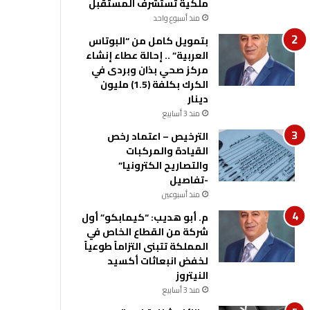
ملكية تستشرف المستقبل
منذ أسبوع واحد
بتمويل كامل من “البوتاس
العربية” .. إحالة عطاء إنشاء
مركز صحي بذان وبردى في
الكرك بكلفة (1.5) مليون
دينار
منذ 3 أسابيع
الترخيص – اعتماد رخص
القيادة والمركبات
والتصاريح الكترونيا”
-تفاصيل
منذ أسبوعين
م. أبو هديب: “كيمابكو” أول
شركة من القطاع الخاص في
المملكة تتبنى التزاماً طوعياً
لخفض انبعاثات أكسيد
النيتروز
منذ 3 أسابيع