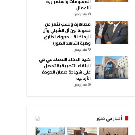
المعلومات واستمرارية
الأعمال
منذ يومين
مصاهرة ونسب تثمر عن
خطوبة بين آل الشبلي وآل
الرماضنة… مبروك لطارق
وهبة (شاهد الصور)
منذ يومين
كلية الذكاء الاصطناعي في
البلقاء التطبيقية تحصل
على شهادة ضمان الجودة
الأردنية
منذ يومين
أخبار في صور