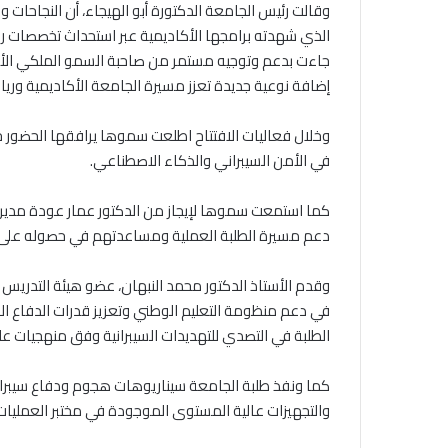
وقالت رئيس الجامعة الدكتورة أبو الهيجاء، أن النجاحات و
الذي شهدته برامجها الأكاديمية عبر استحداث تخصصات را
جاءت بدعم وتوجيه مستمر من صاحبة السمو الملكي الأميرة
إضافة نوعية جديدة تعزز مسيرة الجامعة الأكاديمية ورياد
وخلال فعاليات الافتتاح اطلعت سموها يرافقها الحضور
في الأمن السيبراني والذكاء الاصطناعي.
كما استمعت سموها لإيجاز من الدكتور عمار عودة مدير مر
دعم مسيرة الطلبة العملية ومساعدتهم في حصوله على ا
وقدم الأستاذ الدكتور محمد النبهان، عضو هيئة التدريس ف
في دعم منظومة التعليم الوطني وتعزيز قدرات الدفاع ا
الطلبة في التصدي للتهديدات السيبرانية وفق منهجيات ع
كما ونفذ طلبة الجامعة سيناريوهات هجوم ودفاع سيبران
والتجهيزات عالية المستوى الموجودة في مختبر العمليات 