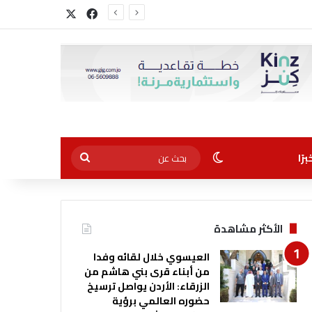
‫X
فيسبوك
الوضع المظلم
بحث
رًا
عن
الأكثر مشاهدة
العيسوي خلال لقائه وفدا
من أبناء قرى بني هاشم من
الزرقاء: الأردن يواصل ترسيخ
حضوره العالمي برؤية