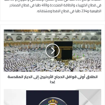
في قطاع الكهرباء والطاقة المتجددة و493 طلبا في قطاع المصادر
الطبيعية و234 طلبا في قطاع النفط ومشتقاته.
ا
ن
ط
ل
ا
ق
أ
و
ل
انطلاق أولى قوافل الحجاج الأردنيين إلى الديار المقدسة
ى
ق
غدا
و
ا
"
ف
ا
ل
ل