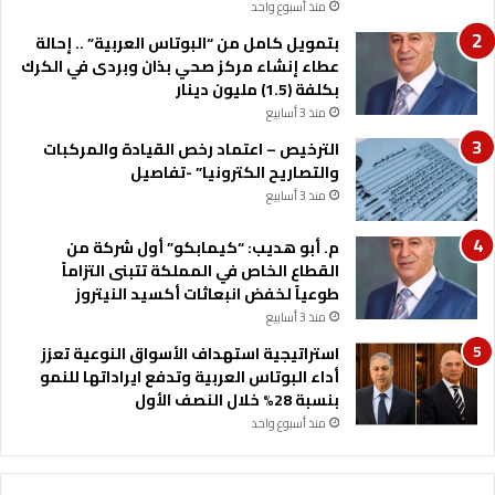
منذ أسبوع واحد
بتمويل كامل من “البوتاس العربية” .. إحالة
عطاء إنشاء مركز صحي بذان وبردى في الكرك
بكلفة (1.5) مليون دينار
منذ 3 أسابيع
الترخيص – اعتماد رخص القيادة والمركبات
والتصاريح الكترونيا” -تفاصيل
منذ 3 أسابيع
م. أبو هديب: “كيمابكو” أول شركة من
القطاع الخاص في المملكة تتبنى التزاماً
طوعياً لخفض انبعاثات أكسيد النيتروز
منذ 3 أسابيع
استراتيجية استهداف الأسواق النوعية تعزز
أداء البوتاس العربية وتدفع ايراداتها للنمو
بنسبة 28% خلال النصف الأول
منذ أسبوع واحد