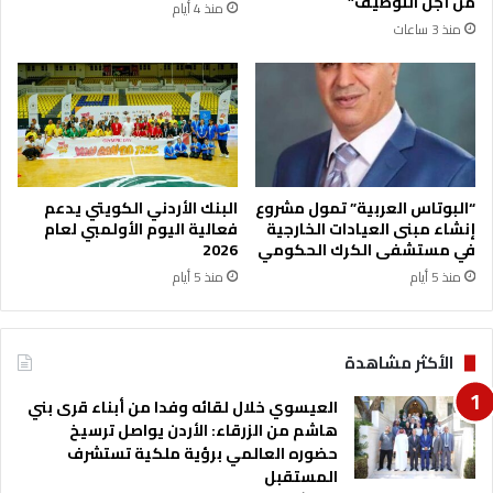
من أجل التوظيف”
منذ 4 أيام
ا
ف
منذ 3 ساعات
ر
آ
ا
م
ل
ن
م
2
ق
0
د
2
س
6
ة
"
“البوتاس العربية” تمول مشروع
البنك الأردني الكويتي يدعم
غ
إنشاء مبنى العيادات الخارجية
فعالية اليوم الأولمبي لعام
في مستشفى الكرك الحكومي
2026
د
ا
منذ 5 أيام
منذ 5 أيام
الأكثر مشاهدة
العيسوي خلال لقائه وفدا من أبناء قرى بني
هاشم من الزرقاء: الأردن يواصل ترسيخ
حضوره العالمي برؤية ملكية تستشرف
المستقبل