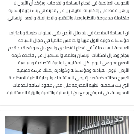
للتحولات العالمية في قطاع السياحة والخدمات، ويؤكد أن الأردن لا
يراهن فقط على إمكانياته الطبية، بل على قدرته في بناء تجربة إنسانية
متكاملة مدعومة بالتكنولوجيا، والتنظيم، والاحترافية، والبعد الإنساني.
ان السياحة العلاجية في بلد مثل الأردن بقي لسنوات طويلة وباعتراف
مؤسسات دولية الاول عربياً والخامس عالمياً في مجال السياحة
العلاجية، ليست ملفاً في قطاع اقتصادي واسع ، بل هو قصة بلد قدم
بنجاح ومازال امكانات الإنسان بعلمه، والاستقبال على قاعدة كرمه
المعهود وهي اليوم بكل المقاييس اولوية اقتصادية وسياسية .
الأردن اليوم ، بقيادته ومؤسساته وكوادره، يمتلك فرصة حقيقية
لترسيخ مكانته كمقصد إقليمي للاستشفاء والرعاية الطبية المتكاملة
التي بنت سمعته الطبية المحترمة على مدى عقود اضافة للخدمات
المدروسة ، في نموذج يجمع بين الإنسانية والتنمية والرؤية المستقبلية.
ر
ئ
ي