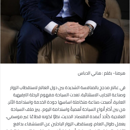
هرمنا- بقلم : هاني الدباس
في عالم مدجج بالمنافسة الشديدة بين دول العالم لاستقطاب الزوار
وصناعة التجارب الاستثنائية، تعدت السياحة مفهوم الرحلة الترفيهية
العابرة، أصبحت صناعة متكاملة اساسها جودة الخدمة واستدامة الأثر.
من بين أكثر أنواع السياحة أهميةً واستدامة اليوم ، يبرز ملف السياحة
العلاجية كأحد أعمدة الاقتصاد الحديث، نظرًا لكونه قطاعًا غير موسمي،
يعمل طوال العام، ويستقطب الزوار الباحثين عن الاستشفاء بدافع