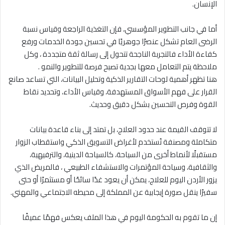
الإنسان.
أما في جانب التطوير المؤسسي، فإن التغذية الراجعة وقياس نسبة
الرضى العام تشكل عنصرًا جوهريًا في تحسين جودة الخدمات ورفع
كفاءة الأداء فالتجربة الناجحة تتحول إلى رسالة ثقة متجددة ، وكل
ملاحظة يتم التعامل معها بجدية تصبح فرصة للتطوير والنمو .
هنا تظهر أهمية لوحات التقارير الذكية وتحليل البيانات، التي تساعد صانع
القرار على فهم الأسواق المستهدفة، وقياس الأداء، وتحديد نقاط
القوة وفرص التحسين بشكل دقيق وحديث.
لا تتوقف القيمة عند حدود العلاج، بل تمتد إلى بناء قاعدة بيانات
متكاملة ومصنفة تُستخدم لأغراض التسويق الذكي واستقطاب الزوار
مستقبلًا لأنماط أخرى من السياحة، كالسياحة الدينية، والترفيهية،
والثقافية، وسياحة المؤتمرات والاستشفاء الطبيعي ، فالمريض الذي
يزور الأردن اليوم للعلاج، يمكن أن يعود غدًا سائحًا أو مستثمرًا أو حتى
سفيرًا ينقل صورة إيجابية عن المملكة إلى محيطه الاجتماعي والمهني.
إن ما تقوم به الحكومة اليوم في هذا الملف يعكس فهمًا عميقًا