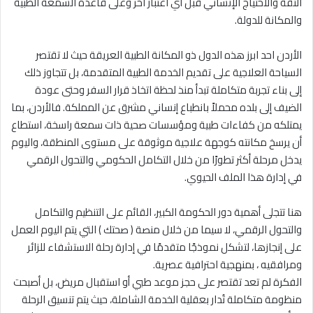
الثقة والاحتياج الإنساني قبل أي اعتبار آخر وعلى قاعدة السمعة الطبية
والمكانة للدولة.
الأردن احد ابرز هذه الدول ذو المكانة الطبية العريقة حيث لا تقتصر
السياحة العلاجية على تقديم الخدمة الطبية المتقدمة، بل تتجاوز ذلك
إلى بناء تجربة متكاملة تبدأ منذ لحظة اتخاذ قرار السفر وحتى عودة
الضيف إلى بلده محملاً بانطباع إنساني مشرق عن المملكة. فالأردن، بما
يمتلكه من كفاءات طبية ومؤسسات صحية ذات سمعة راسخة، استطاع
أن يرسخ مكانته كوجهة علاجية موثوقة على مستوى المنطقة، واليوم
يدخل مرحلة أكثر تطورًا من خلال التكامل الحكومي والتحول الرقمي
في إدارة هذا الملف الحيوي.
هنا تتجلى أهمية دور الحكومة الكبير، القائم على التنظيم والتكامل
والتحول الرقمي، لا سيما من خلال منصة ( صحتك ) التي يتم اليوم العمل
على إنجازها، لتشكل نموذجًا متقدمًا في إدارة رحلة الاستشفاء للزائر
ومرافقيه ، بمنهجية احترافية عصرية.
الفكرة لم تعد تقتصر على حجز موعد طبي أو استقبال مريض، بل أصبحت
منظومة متكاملة تُدار بعقلية الخدمة الشاملة، حيث يتم تنسيق الرحلة