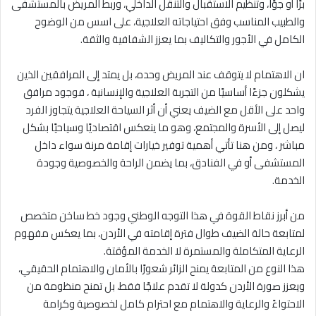
برًا أو جوًا، وتنظيم الاستقبال والتنقل الداخلي، وربط المريض بالمستشفى
والطبيب المناسب وفق احتياجاته العلاجية، على اسس من الوضوح
الكامل في الأجور والتكاليف بما يعزز الشفافية والثقة.
ان الاهتمام لا يتوقف عند المريض وحده، بل يمتد إلى المرافقين الذين
يشكلون جزءًا أساسيًا من التجربة العلاجية والإنسانية ، فوجود مرافق
واحد على الأقل مع الضيف يعني أن أثر السياحة العلاجية يتجاوز الفرد
ليصل إلى الأسرة والمجتمع، وهو ما ينعكس اقتصاديًا وسياحيًا بشكل
مباشر ، ومن هنا تأتي أهمية توفير خيارات إقامة مرنة سواء داخل
المستشفى أو في الفنادق، بما يضمن الراحة والخصوصية وجودة
الخدمة.
من أبرز نقاط القوة في هذا التوجه الوطني وجود خط ساخن متخصص
لمتابعة حالة الضيف طوال فترة إقامته في الأردن، بما يعكس مفهوم
الرعاية المتكاملة والمستمرة لا الخدمة المؤقتة.
هذا النوع من المتابعة يمنح الزائر شعورًا بالأمان والاهتمام الحقيقي،
ويعزز صورة الأردن كدولة لا تقدم علاجًا فقط، بل تمنح منظومة من
الاحتواءً والرعاية والاهتمام مع احترام كامل لخصوصية وكرامة