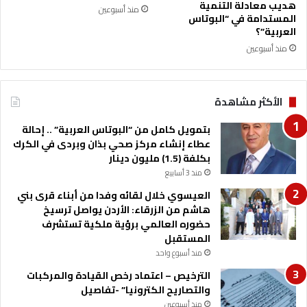
س
ا
هديب معادلة التنمية
منذ أسبوعين
ا
ق
المستدامة في “البوتاس
ح
ة
العربية”؟
ة
ج
منذ أسبوعين
5
د
6
ي
د
د
الأكثر مشاهدة
و
ة
ن
ل
بتمويل كامل من “البوتاس العربية” .. إحالة
م
ع
عطاء إنشاء مركز صحي بذان وبردى في الكرك
اً
ل
بكلفة (1.5) مليون دينار
ا
منذ 3 أسابيع
ق
ا
العيسوي خلال لقائه وفدا من أبناء قرى بني
ت
هاشم من الزرقاء: الأردن يواصل ترسيخ
ا
حضوره العالمي برؤية ملكية تستشرف
ل
المستقبل
ب
منذ أسبوع واحد
ل
الترخيص – اعتماد رخص القيادة والمركبات
د
والتصاريح الكترونيا” -تفاصيل
ي
ن
منذ أسبوعين