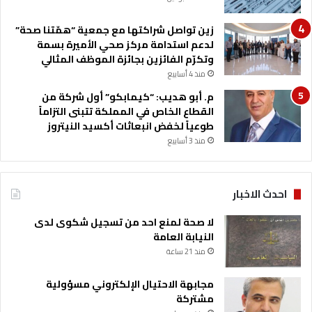
ا
ل
زين تواصل شراكتها مع جمعية “همّتنا صحة”
ا
لدعم استدامة مركز صحي الأميرة بسمة
ق
وتكرّم الفائزين بجائزة الموظف المثالي
ت
منذ 4 أسابيع
ص
م. أبو هديب: “كيمابكو” أول شركة من
ا
القطاع الخاص في المملكة تتبنى التزاماً
د
طوعياً لخفض انبعاثات أكسيد النيتروز
ي
منذ 3 أسابيع
ة
احدث الاخبار
لا صحة لمنع احد من تسجيل شكوى لدى
النيابة العامة
منذ 21 ساعة
مجابهة الاحتيال الإلكتروني مسؤولية
مشتركة