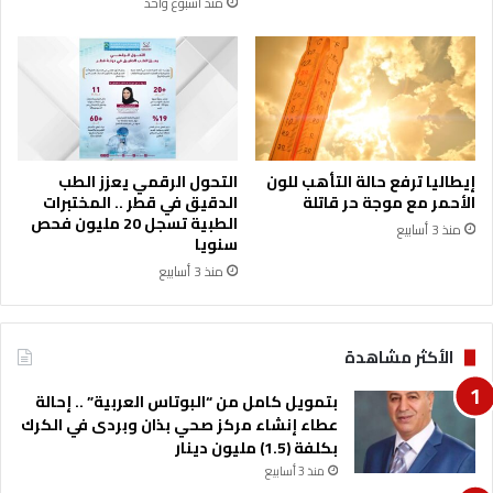
منذ أسبوع واحد
ب
م
ك
ي
م
ة
ي
غ
ة
ر
م
ف
ن
ة
ا
ت
إيطاليا ترفع حالة التأهب للون
التحول الرقمي يعزز الطب
ل
ج
الأحمر مع موجة حر قاتلة
الدقيق في قطر .. المختبرات
م
ا
الطبية تسجل 20 مليون فحص
منذ 3 أسابيع
و
ر
سنويا
ا
ة
منذ 3 أسابيع
د
ع
ا
مّ
ل
ا
م
الأكثر مشاهدة
ن
خ
ل
د
بتمويل كامل من “البوتاس العربية” .. إحالة
ل
ر
عطاء إنشاء مركز صحي بذان وبردى في الكرك
ت
ة
بكلفة (1.5) مليون دينار
د
ب
ر
منذ 3 أسابيع
و