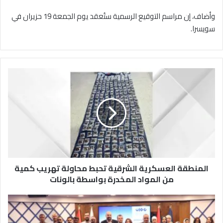
وأضاف، إن مراسم التوقيع الرسمية ستُعقد يوم الجمعة 19 حزيران في
سويسرا.
ا
ل
م
ن
ط
ق
ة
ا
ل
المنطقة العسكرية الشرقية تحبط محاولة تهريب كمية
ع
س
من المواد المخدرة بواسطة بالونات
ك
ر
ت
ي
ج
ة
ا