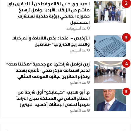
ي
العيسوي خلال لقائه وفدا من أبناء قرى بني
ا
ب
هاشم من الزرقاء: الأردن يواصل ترسيخ
س
حضوره العالمي برؤية ملكية تستشرف
ط
المستقبل
ة
منذ أسبوع واحد
ب
ا
الترخيص – اعتماد رخص القيادة والمركبات
ل
والتصاريح الكترونيا” -تفاصيل
و
منذ أسبوعين
ن
ا
زين تواصل شراكتها مع جمعية “همّتنا صحة”
ت
لدعم استدامة مركز صحي الأميرة بسمة
وتكرّم الفائزين بجائزة الموظف المثالي
منذ 4 أسابيع
م. أبو هديب: “كيمابكو” أول شركة من
القطاع الخاص في المملكة تتبنى التزاماً
طوعياً لخفض انبعاثات أكسيد النيتروز
منذ 3 أسابيع