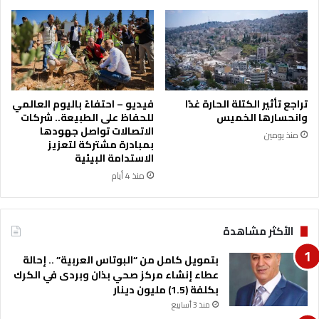
ن
ا
ا
ل
ل
ي
ح
ا
ل
ت
ا
د
ل
ع
تراجع تأثير الكتلة الحارة غدًا
فيديو – احتفاءً باليوم العالمي
م
م
وانحسارها الخميس
للحفاظ على الطبيعة.. شركات
ة
ا
الاتصالات تواصل جهودها
منذ يومين
ل
بمبادرة مشتركة لتعزيز
ن
الاستدامة البيئية
ش
منذ 4 أيام
ا
م
ى
الأكثر مشاهدة
ف
ي
بتمويل كامل من “البوتاس العربية” .. إحالة
ا
عطاء إنشاء مركز صحي بذان وبردى في الكرك
ل
بكلفة (1.5) مليون دينار
و
منذ 3 أسابيع
ل