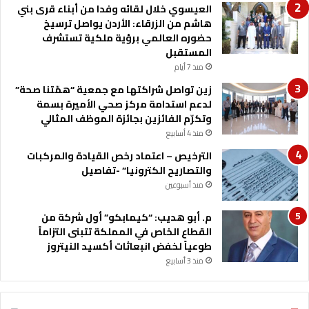
ا
العيسوي خلال لقائه وفدا من أبناء قرى بني
ي
هاشم من الزرقاء: الأردن يواصل ترسيخ
ا
حضوره العالمي برؤية ملكية تستشرف
ت
المستقبل
ا
منذ 7 أيام
ل
زين تواصل شراكتها مع جمعية “همّتنا صحة”
م
لدعم استدامة مركز صحي الأميرة بسمة
ت
وتكرّم الفائزين بجائزة الموظف المثالي
ح
د
منذ 4 أسابيع
ة
الترخيص – اعتماد رخص القيادة والمركبات
والتصاريح الكترونيا” -تفاصيل
منذ أسبوعين
م. أبو هديب: “كيمابكو” أول شركة من
القطاع الخاص في المملكة تتبنى التزاماً
طوعياً لخفض انبعاثات أكسيد النيتروز
منذ 3 أسابيع