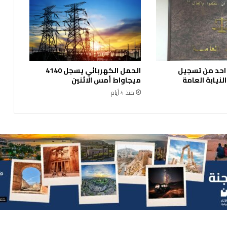
ي
ر
ع
ى
ا
ل
 احد من تسجيل
الحمل الكهربائي يسجل 4140
م
نيابة العامة
ميجاواط أمس الاثنين
س
ا
منذ 4 أيام
ب
ق
ة
ا
ل
ر
ي
ا
ض
ي
ة
"