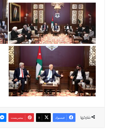
شاركها
فيسبوك
‫X
بينتيريست