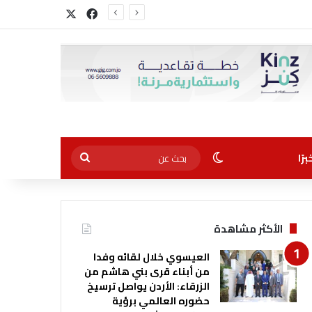
‫X
فيسبوك
الوضع المظلم
بحث
رًا
عن
الأكثر مشاهدة
العيسوي خلال لقائه وفدا
من أبناء قرى بني هاشم من
الزرقاء: الأردن يواصل ترسيخ
حضوره العالمي برؤية