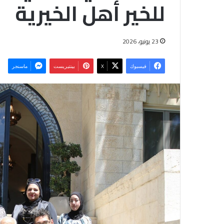
للخير أهل الخيرية
23 يونيو، 2026
فيسبوك
‫X
بينتيريست
ماسنجر