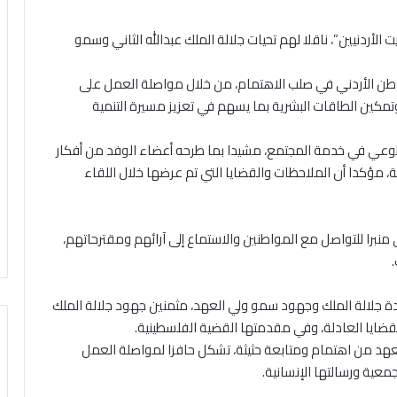
أردنيين”، ناقلا لهم تحيات جلالة الملك عبدالله الثاني وسمو
اطن الأردني في صلب الاهتمام، من خلال مواصلة العمل على
تمكين الطاقات البشرية بما يسهم في تعزيز مسيرة التنمية
وعي في خدمة المجتمع، مشيدا بما طرحه أعضاء الوفد من أفكار
مؤكدا أن الملاحظات والقضايا التي تم عرضها خلال اللقاء
نبرا للتواصل مع المواطنين والاستماع إلى آرائهم ومقترحاتهم،
ة جلالة الملك وجهود سمو ولي العهد، مثمنين جهود جلالة الملك
ضايا العادلة، وفي مقدمتها القضية الفلسطينية.
العهد من اهتمام ومتابعة حثيثة، تشكل حافزا لمواصلة العمل
عية ورسالتها الإنسانية.