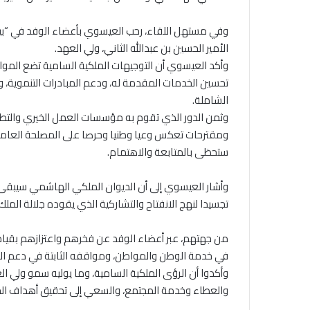
وفي مستهل اللقاء، رحب العيسوي بأعضاء الوفد في “بيت ال
الأمير الحسين بن عبدالله الثاني، ولي العهد.
وأكد العيسوي أن التوجيهات الملكية السامية تضع المو
تحسين الخدمات المقدمة له، ودعم المبادرات التنموية، و
الشاملة.
وثمن الدور الذي تقوم به مؤسسات العمل الخيري والتط
ومقترحات تعكس وعيا وطنيا وحرصا على المصلحة العامة، 
ستحظى بالمتابعة والاهتمام.
وأشار العيسوي إلى أن الديوان الملكي الهاشمي سيبقى م
تجسيدا لنهج الانفتاح والتشاركية الذي يقوده جلالة الملك.
من جهتهم، عبر أعضاء الوفد عن فخرهم واعتزازهم بقياد
في خدمة الوطن والمواطن، ومواقفه الثابتة في دعم الق
وأكدوا أن الرؤى الملكية السامية، وما يوليه سمو ولي 
والعطاء وخدمة المجتمع، والسعي إلى تحقيق أهداف الجم