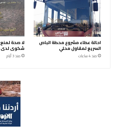
ث
ي
ن
ب
ح
ا
احالة عطاء مشروع محطة الباص
لا صحة لمنع
د
السريع لمقاول محلي
شكوى لدى ال
ث
ي
منذ 4 ساعات
منذ 3 أيام
د
ه
س
م
ن
ف
ص
ل
ي
ن
و
ع