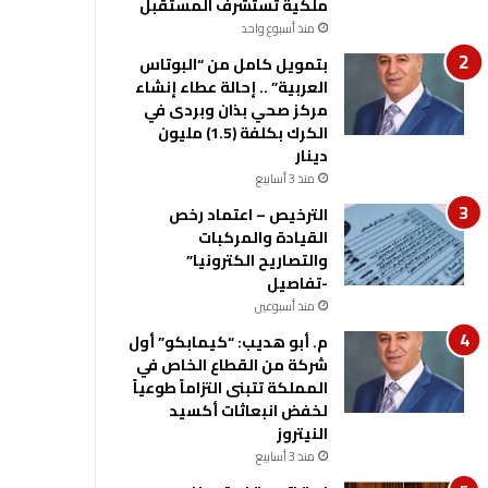
ملكية تستشرف المستقبل
منذ أسبوع واحد
بتمويل كامل من “البوتاس
العربية” .. إحالة عطاء إنشاء
مركز صحي بذان وبردى في
الكرك بكلفة (1.5) مليون
دينار
منذ 3 أسابيع
الترخيص – اعتماد رخص
القيادة والمركبات
والتصاريح الكترونيا”
-تفاصيل
منذ أسبوعين
م. أبو هديب: “كيمابكو” أول
شركة من القطاع الخاص في
المملكة تتبنى التزاماً طوعياً
لخفض انبعاثات أكسيد
النيتروز
منذ 3 أسابيع