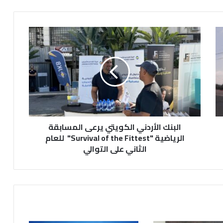
ا
ل
ب
ن
ك
ا
ل
أ
ر
البنك الأردني الكويتي يرعى المسابقة
د
ن
الرياضية "Survival of the Fittest" للعام
ي
الثاني على التوالي
ا
ل
ك
و
ي
ت
ي