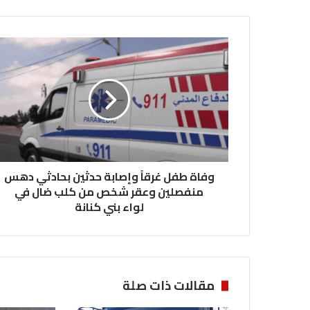
و
ف
ا
ة
ط
ف
ل
غ
ر
وفاة طفل غرقاً وإصابة حدثين بحادثي دهس
ق
اً
منفصلين وعقر شخص من كلب ضال في
و
لواء بني كنانة
إ
ص
ا
ب
ة
مقالات ذات صلة
ح
د