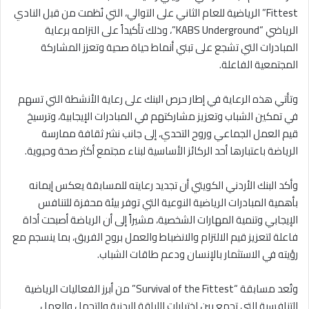
Fittest” الرياضية للعام الثاني على التوالي، التي نُظمت من قبل النادي
الرياضي “KABS Underground”، وذلك تأكيداً على التزامه برعاية
المبادرات التي تشجع على تبني أنماط حياة صحية وتعزز المشاركة
المجتمعية الفاعلة.
وتأتي هذه الرعاية في إطار حرص البنك على رعاية الأنشطة التي تسهم
في تمكين الشباب وتعزيز مشاركتهم في المبادرات الإيجابية، وترسيخ
قيم العمل الجماعي وروح التحدي، إلى جانب نشر ثقافة ممارسة
الرياضة باعتبارها أحد الركائز الأساسية لبناء مجتمع أكثر صحة وحيوية.
وأكد البنك الأردني الكويتي أن تجديد رعايته للمسابقة يعكس إيمانه
بأهمية المبادرات الرياضية النوعية التي توفر بيئة محفزة للتنافس
الإيجابي وتنمية المهارات الشخصية، مشيراً إلى أن الرياضة أصبحت أداة
فاعلة لتعزيز قيم الالتزام والانضباط والعمل بروح الفريق، بما ينسجم مع
رؤيته في الاستثمار بالإنسان ودعم طاقات الشباب.
وتُعد مسابقة “Survival of the Fittest” من أبرز الفعاليات الرياضية
التنافسية التي تجمع بين اختبارات اللياقة البدنية والتحمل والعمل