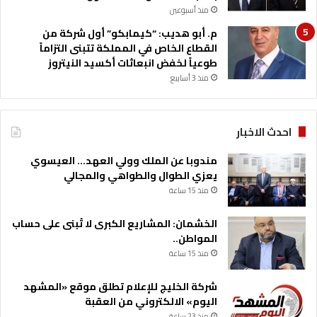
ا
منذ أسبوعين
ل
م. أبو هديب: “كيمابكو” أول شركة من
أ
القطاع الخاص في المملكة تتبنى التزاماً
ر
طوعياً لخفض انبعاثات أكسيد النيتروز
د
منذ 3 أسابيع
ن
إ
ق
ل
احدث الاخبار
ي
م
مندوبا عن الملك وولي العهد… العيسوي
ي
يعزي الطوال والطواهي والمجالي
ا
منذ 15 ساعة
و
د
الخشمان: المشاريع الكبرى لا تُبنى على حساب
و
المواطن..
ل
منذ 15 ساعة
ي
ا
شركة الخليج للإعلام تطلق موقع «المشهد
اليوم» الالكتروني من العقبة
منذ 23 ساعة