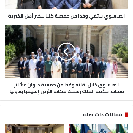
ي
ل
العيسوي يلتقي وفدا من جمعية كلنا للخير أهل الخيرية
ت
ق
ي
ا
و
ل
ف
ع
د
ي
ا
س
م
و
ن
ي
ج
خ
م
ل
ع
العيسوي خلال لقائه وفدا من جمعية ديوان عشائر
ا
ي
ل
سحاب: حكمة الملك رسخت مكانة الأردن إقليميا ودوليا
ة
ل
ك
ق
ل
ا
مقالات ذات صلة
ن
ئ
ا
ه
ل
و