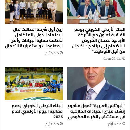
ل
ف
خ
د
ي
ا
ر
م
أ
ن
البنك الأردني الكويتي يوقع
زين أول شركة اتصالات تنال
ه
ج
اتفاقية تعاون مع الشركة
الاعتماد الدولي المتكامل
ل
م
الأردنية لضمان القروض
لأنظمة حماية البيانات وأمن
ا
ع
للانضمام إلى برنامج “الضمان
المعلومات واستمرارية الأعمال
ل
ي
من أجل التوظيف”
منذ 5 أيام
خ
ة
منذ 24 ساعة
ي
د
ر
ي
ي
و
ة
ا
ن
ع
ش
ا
“البوتاس العربية” تمول مشروع
البنك الأردني الكويتي يدعم
ئ
إنشاء مبنى العيادات الخارجية
فعالية اليوم الأولمبي لعام
في مستشفى الكرك الحكومي
2026
ر
س
منذ 6 أيام
منذ 6 أيام
ح