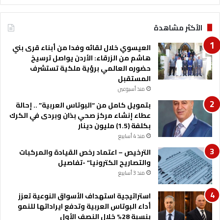
ا
ب
الأكثر مشاهدة
:
ح
العيسوي خلال لقائه وفدا من أبناء قرى بني
ك
هاشم من الزرقاء: الأردن يواصل ترسيخ
م
حضوره العالمي برؤية ملكية تستشرف
ة
المستقبل
ا
منذ أسبوعين
ل
م
بتمويل كامل من “البوتاس العربية” .. إحالة
ل
عطاء إنشاء مركز صحي بذان وبردى في الكرك
ك
بكلفة (1.5) مليون دينار
ر
منذ 4 أسابيع
س
الترخيص – اعتماد رخص القيادة والمركبات
خ
والتصاريح الكترونيا” -تفاصيل
ت
م
منذ 3 أسابيع
ك
ا
استراتيجية استهداف الأسواق النوعية تعزز
ن
أداء البوتاس العربية وتدفع ايراداتها للنمو
ة
بنسبة 28% خلال النصف الأول