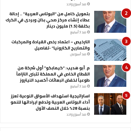
o
منذ أسبوع واحد
ي
n
ا
بتمويل كامل من “البوتاس العربية” .. إحالة
s
ت
عطاء إنشاء مركز صحي بذان وبردى في الكرك
u
ا
بكلفة (1.5) مليون دينار
l
ل
منذ 3 أسابيع
t
ق
الترخيص – اعتماد رخص القيادة والمركبات
ط
ل
والتصاريح الكترونيا” -تفاصيل
ا
ت
ع
منذ أسبوعين
ع
ز
م. أبو هديب: “كيمابكو” أول شركة من
ي
القطاع الخاص في المملكة تتبنى التزاماً
ز
طوعياً لخفض انبعاثات أكسيد النيتروز
ا
منذ 3 أسابيع
ل
استراتيجية استهداف الأسواق النوعية تعزز
خ
أداء البوتاس العربية وتدفع ايراداتها للنمو
د
بنسبة 28% خلال النصف الأول
م
منذ أسبوع واحد
ا
ت
ا