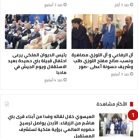
ر
ت
منذ 3 أيام
منذ 3 أسابيع
ا
أ
ت
ج
ي
ي
ج
ر
ي
ا
ة
ل
م
س
ع
ي
آل الرفاعي و آل اللوزي مصاهرة
رئيس الديوان الملكي يرعى
ش
ا
ونسب، صالح مفلح اللوزي طلب
احتفال قبيلة بني حميدة بعيد
ر
ر
وشريف حسونة أعطى -صور
الاستقلال ويوم الجيش في
ك
مادبا
ا
منذ 3 أسابيع
ة
ت
منذ 4 أسابيع
B
ت
u
ب
s
ح
الأكثر مشاهدة
i
ث
n
ا
العيسوي خلال لقائه وفدا من أبناء قرى بني
e
ن
هاشم من الزرقاء: الأردن يواصل ترسيخ
s
ت
حضوره العالمي برؤية ملكية تستشرف
s
ح
المستقبل
C
د