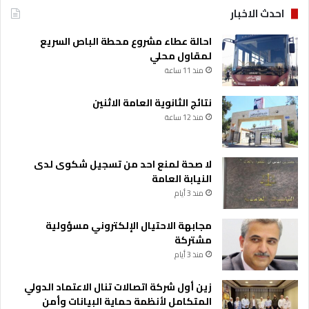
ل
احدث الاخبار
م
ص
احالة عطاء مشروع محطة الباص السريع
ر
لمقاول محلي
ف
منذ 11 ساعة
ي
ة
نتائج الثانوية العامة الاثنين
ا
منذ 12 ساعة
ل
ر
ق
لا صحة لمنع احد من تسجيل شكوى لدى
م
النيابة العامة
ي
ة
منذ 3 أيام
ا
ل
مجابهة الاحتيال الإلكتروني مسؤولية
آ
مشتركة
م
منذ 3 أيام
ن
ة
زين أول شركة اتصالات تنال الاعتماد الدولي
المتكامل لأنظمة حماية البيانات وأمن