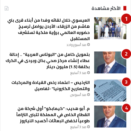
الأكثر مشاهدة
العيسوي خلال لقائه وفدا من أبناء قرى بني
هاشم من الزرقاء: الأردن يواصل ترسيخ
حضوره العالمي برؤية ملكية تستشرف
المستقبل
منذ أسبوع واحد
بتمويل كامل من “البوتاس العربية” .. إحالة
عطاء إنشاء مركز صحي بذان وبردى في الكرك
بكلفة (1.5) مليون دينار
منذ 3 أسابيع
الترخيص – اعتماد رخص القيادة والمركبات
والتصاريح الكترونيا” -تفاصيل
منذ أسبوعين
م. أبو هديب: “كيمابكو” أول شركة من
القطاع الخاص في المملكة تتبنى التزاماً
طوعياً لخفض انبعاثات أكسيد النيتروز
منذ 3 أسابيع