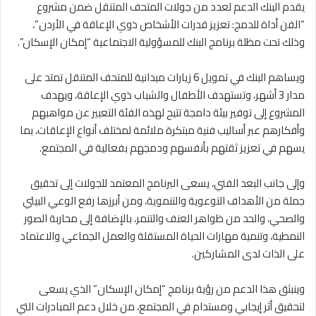
يقدم البنك الدعم لعدد من جولات المتحف المتنقل ضمن مشروع
“الفن أداة للدمج: تعزيز قدرات الأشخاص ذوي الإعاقة في الأردن”،
وذلك تحت مظلة برنامج البنك للمسؤولية الاجتماعية “إمكان الإسكان”.
ويساهم البنك في تمويل 6 زيارات ميدانية للمتحف المتنقل تمتد على
مدار 3 أشهر، وتستهدف الأطفال والشباب ذوي الإعاقة، ويهدف
المشروع إلى توفير بيئة دامجة تتيح لهذه الفئة التعبير عن مواهبهم
وأفكارهم عبر أساليب فنية مبتكرة ملائمة لمختلف أنواع الإعاقات، بما
يسهم في تعزيز ثقتهم بأنفسهم ودمجهم بفعالية في المجتمع.
وإلى جانب البعد الفني، يسعى البرنامج المعتمد للجولات إلى تحقيق
جملة من الأهداف التوعوية والتنموية، ومن أبرزها رفع الوعي البيئي
والصحي، والحد من ظواهر العنف والتنمر، بالإضافة إلى محاربة الصور
النمطية، وتنمية مهارات الحياة المستقلة والعمل الجماعي والاعتماد
على الذات لدى المشاركين.
وينبثق هذا الدعم من رؤية برنامج “إمكان الإسكان” الذي يسعى
لتحقيق أثر إيجابي ومستدام في المجتمع، من خلال دعم المبادرات التي