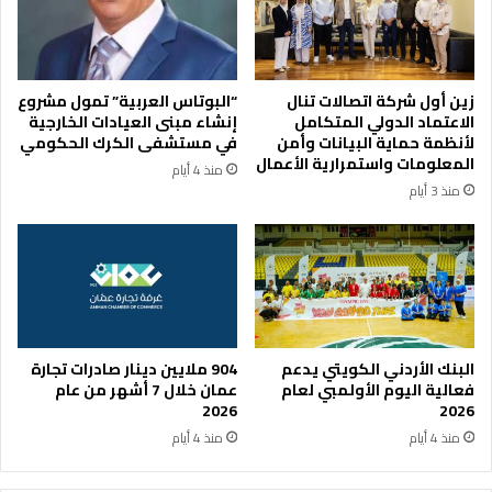
ن
ل
ل
ب
ا
ج
ب
م
زين أول شركة اتصالات تنال
“البوتاس العربية” تمول مشروع
ن
ع
الاعتماد الدولي المتكامل
إنشاء مبنى العيادات الخارجية
ت
ي
لأنظمة حماية البيانات وأمن
في مستشفى الكرك الحكومي
ه
ة
المعلومات واستمرارية الأعمال
منذ 4 أيام
م
ا
منذ 3 أيام
ر
ل
ن
س
ا
ي
د
ا
و
ح
ز
ة
و
ا
ج
ل
البنك الأردني الكويتي يدعم
904 ملايين دينار صادرات تجارة
ه
و
فعالية اليوم الأولمبي لعام
عمان خلال 7 أشهر من عام
ا
2026
2026
ا
ف
منذ 4 أيام
منذ 4 أيام
د
ة