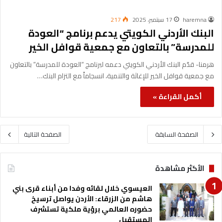
haremna
17 سبتمبر، 2025
217
البنك الأردني الكويتي يدعم برنامج “العودة
للمدرسة” بالتعاون مع جمعية قوافل الخير
هرمنا- قدّم البنك الأردني الكويتي دعمه لبرنامج “العودة للمدرسة” بالتعاون
مع جمعية قوافل الخير للإغاثة والتنمية، انسجاماً مع التزام البنك…
أكمل القراءة »
الصفحة السابقة
الصفحة التالية
الأكثر مشاهدة
العيسوي خلال لقائه وفدا من أبناء قرى بني
هاشم من الزرقاء: الأردن يواصل ترسيخ
حضوره العالمي برؤية ملكية تستشرف
المستقبل