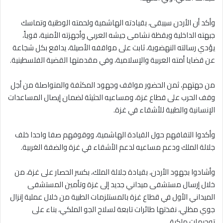
وأكد أن الأردن سيبقى، بقيادته الهاشمية ولحمته الوطنية وتماسك
جبهته الداخلية ويقظة نشامى جيشه العربي وأجهزته الأمنية، قوياً،
يؤدي رسالته النهضوية، ثابت على مواقفه الأصيلة، يدافع بكل شجاعة
عن قضايا أمته العربية والإسلامية، وفي مقدمتها القضية الفلسطينية.
من جهتهم، ثمن الحضور مواقف وجهود المكثفة والمتواصلة من أجل
وقف الحرب على قطاع غزة، ومساعيه الحثيثة لضمان إيصال المساعدات
الإنسانية والطبية للأشقاء في غزة.
وأكدوا التفافهم حول القيادة الهاشمية، ووقوفهم صفا واحدا خلف
جلالة الملك ودعم مساعيه لدعم الأشقاء في غزة والضفة الغربية.
وأشادوا بجهود الأردن، بقيادة جلالة الملك، بكسر الحصار على غزة، من
خلال إرسال مستشفى ميداني جديد إلى غزة وتأمين المستشفى
الميداني الأول في قطاع غزة بالمستلزمات الطبية من خلال عملية إنزال
جوي مظلي، نفذتها طائرات تابعة لسلاح الجو الملكي، بناء على
توجيهات ملكية