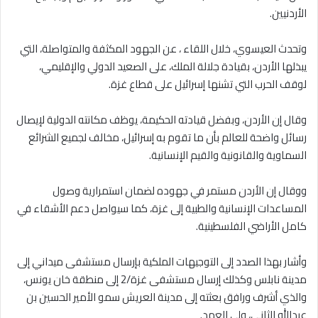
الأردنيين.
وتحدث العيسوي، خلال اللقاء ، عن الجهود المكثفة والمتواصلة، التي
يبذلها الأردن، بقيادة جلالة الملك، على الصعيد الدولي والإقليمي،
لوقف الحرب التي تشنها إسرائيل على قطاع غزة.
وقال إن الأردن، وبفضل قيادته الحكيمة، يوظف مكانته الدولية لإيصال
رسائل واضحة للعالم بأن ما تقوم به إسرائيل، مخالف لجميع الشرائع
السماوية والقانونية والقيم الإنسانية.
ووقال إن الأردن مستمر في جهوده لضمان استمرارية وصول
المساعدات الإنسانية والطبية إلى غزة، كما سيواصل دعم الأشقاء في
كامل الأراضي الفلسطينية.
وأشار بهذا الصدد إلى التوجيهات الملكية بإرسال مستشفى ميداني إلى
مدينة نابلس وكذلك إرسال مستشفى غزة/2 إلى منطقة خان يونس،
والذي أشرف ورافق بعثته إلى مدينة العريش سمو الأمير الحسين بن
عبدالله الثاني، ولي العهد.