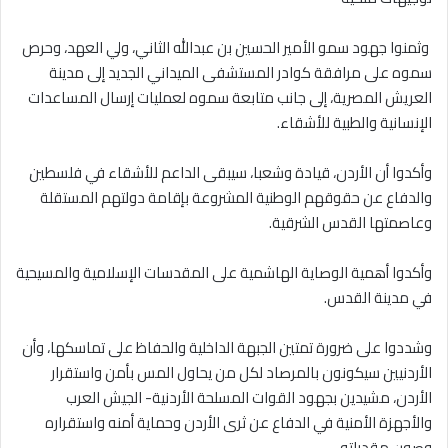
وثمنوا جهود سمو الأمير الحسين بن عبدالله الثاني، ولي العهد، وحرص
سموه على مرافقة كوادر المستشفى الميداني الجديد إلى مدينة
العريش المصرية، إلى جانب متابعة سموه لعمليات إرسال المساعدات
الإنسانية والطبية للأشقاء.
وأكدوا أن الأردن، قيادة وشعبا، سيبقى الداعم للأشقاء في فلسطين
والدفاع عن حقوقهم الوطنية المشروعة بإقامة دولتهم المستقلة
وعاصمتها القدس الشرقية.
وأكدوا أهمية الوصاية الهاشمية على المقدسات الإسلامية والمسيحية
في مدينة القدس.
وشددوا على ضرورة تمتين الجبهة الداخلية والحفاظ على تماسكها، وأن
الأردنيين سيكونون بالمرصاد لكل من يحاول المس بأمن واستقرار
الأردن، مشيدين بجهود القوات المسلحة الأردنية- الجيش العرب
والأجهزة الأمنية في الدفاع عن ثرى الأردن وحماية أمنه واستقراره
وصون مقدراته.