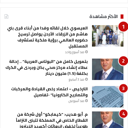
الأكثر مشاهدة
العيسوي خلال لقائه وفدا من أبناء قرى بني
هاشم من الزرقاء: الأردن يواصل ترسيخ
حضوره العالمي برؤية ملكية تستشرف
المستقبل
منذ أسبوع واحد
بتمويل كامل من “البوتاس العربية” .. إحالة
عطاء إنشاء مركز صحي بذان وبردى في الكرك
بكلفة (1.5) مليون دينار
منذ 3 أسابيع
الترخيص – اعتماد رخص القيادة والمركبات
والتصاريح الكترونيا” -تفاصيل
منذ أسبوعين
م. أبو هديب: “كيمابكو” أول شركة من
القطاع الخاص في المملكة تتبنى التزاماً
طوعياً لخفض انبعاثات أكسيد النيتروز