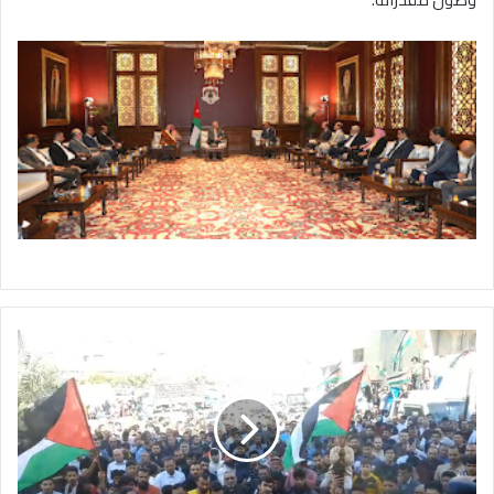
الكرك-
مسيرات
لفعاليات
نقابية
وشعبيه
وحزبية
تضامنا