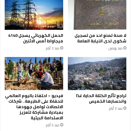
لا صحة لمنع احد من تسجيل
الحمل الكهربائي يسجل 4140
شكوى لدى النيابة العامة
ميجاواط أمس الاثنين
منذ يومين
منذ 3 أيام
تراجع تأثير الكتلة الحارة غدًا
فيديو – احتفاءً باليوم العالمي
وانحسارها الخميس
للحفاظ على الطبيعة.. شركات
الاتصالات تواصل جهودها
منذ 3 أيام
بمبادرة مشتركة لتعزيز
الاستدامة البيئية
منذ 5 أيام