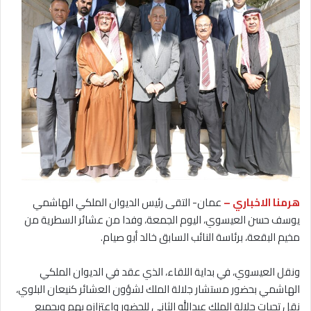
هرمنا الاخباري –
عمان- التقى رئيس الديوان الملكي الهاشمي
يوسف حسن العيسوي، اليوم الجمعة، وفدا من عشائر السطرية من
مخيم البقعة، برئاسة النائب السابق خالد أبو صيام.
ونقل العيسوي، في بداية اللقاء، الذي عقد في الديوان الملكي
الهاشمي بحضور مستشار جلالة الملك لشؤون العشائر كنيعان البلوي،
نقل تحيات جلالة الملك عبدالله الثاني للحضور واعتزازه بهم وبجميع