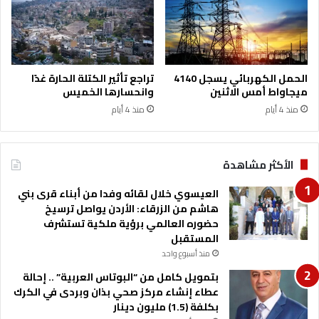
الحمل الكهربائي يسجل 4140
تراجع تأثير الكتلة الحارة غدًا
ميجاواط أمس الاثنين
وانحسارها الخميس
منذ 4 أيام
منذ 4 أيام
الأكثر مشاهدة
العيسوي خلال لقائه وفدا من أبناء قرى بني
هاشم من الزرقاء: الأردن يواصل ترسيخ
حضوره العالمي برؤية ملكية تستشرف
المستقبل
منذ أسبوع واحد
بتمويل كامل من “البوتاس العربية” .. إحالة
عطاء إنشاء مركز صحي بذان وبردى في الكرك
بكلفة (1.5) مليون دينار