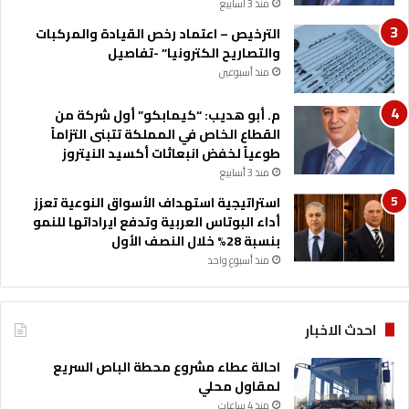
منذ 3 أسابيع
الترخيص – اعتماد رخص القيادة والمركبات
والتصاريح الكترونيا” -تفاصيل
منذ أسبوعين
م. أبو هديب: “كيمابكو” أول شركة من
القطاع الخاص في المملكة تتبنى التزاماً
طوعياً لخفض انبعاثات أكسيد النيتروز
منذ 3 أسابيع
استراتيجية استهداف الأسواق النوعية تعزز
أداء البوتاس العربية وتدفع ايراداتها للنمو
بنسبة 28% خلال النصف الأول
منذ أسبوع واحد
احدث الاخبار
احالة عطاء مشروع محطة الباص السريع
لمقاول محلي
منذ 4 ساعات