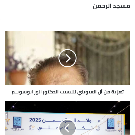
مسجد الرحمن
تعزية
من
آل
العبويني
للنسيب
الدكتور
انور
ابوسويلم
تعزية من آل العبويني للنسيب الدكتور انور ابوسويلم
بنك
الإسكان
يدعم
برامج
وأنشطة