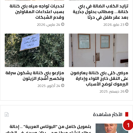
ت
ز
تزايد الكلاب الضالة في بني
تحديات تواجه مياه بني كنانة
ز
ا
كنانة… ومطالب بحلول جذرية
بسبب اعتداءات المقاولين
ا
م
بعد عقر طفل في حرثا
وقدم الشبكات
م
ب
23 مايو، 2026
24 مارس، 2026
ن
ل
اً
د
م
ي
ع
ة
ا
ب
ن
د
ط
ف
ل
ع
مرضى كلى بني كنانة يعترضون
مزارعو بني كنانة يشكون سرقة
ا
ت
على النقل خارج اللواء وإدارة
وتكسير أشجار الزيتون
ق
ع
اليرموك توضح الأسباب
24 أكتوبر، 2025
ا
و
26 ديسمبر، 2025
ل
ي
م
ض
ا
ل
ر
الأكثر مشاهدة
ط
ا
ف
ث
بتمويل كامل من “البوتاس العربية” .. إحالة
ل
و
عطاء إنشاء مركز صحي بذان وبردى في الكرك
ة