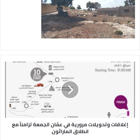
إ
غ
ل
ا
ق
ا
ت
و
ت
إغلاقات وتحويلات مرورية في عمّان الجمعة تزامناً مع
ح
و
انطلاق الماراثون
ي