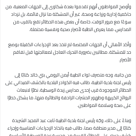
وأوضح المواطنون أنهم تقدموا بعدة شكاوى إلى الجهات المعنية، من
حاكمية إدارية وزراعة وصحة، غير أن المشكلة ما تزال قائمة، بل تزداد
سوءًا مع مرور الوقت، خاصة أن بعض هذه الحظائر تقع بالقرب من
المدارس، مما يعرض الطلبة لأضرار صحية ونفسية محتملة.
وأكد الأهالي أن الجهات المختصة لم تتخذ بعد الإجراءات الكفيلة بوضع
حد للمشكلة، مطالبين بضرورة التحرك العاجل لمعالجتها قبل تفاقم
الأضرار.
من جانبه، وجه متصرف لواء الطيبة أيمن الرومي بني خالد كتابًا إلى
رئيس لجنة بلدية الطيبة، طالب فيه الكوادر البلدية بالكشف الميداني على
الحظائر الموجودة قرب إحدى مدارس زبدة الوسطية، نظرًا لانبعاث
الروائح الكريهة وظهور الحشرات الزاحفة والطائرة منها، ما يشكل خطرًا
على صحة وسلامة المواطنين.
وبناءً على ذلك، وجّه رئيس لجنة بلدية الطيبة ثابت عبد المجيد الشريدة
كتابًا إلى مدير منطقة صما، طالب فيه باتخاذ الإجراءات المناسبة وإجراء
كشف حسي على الحظائر القريبة من مدرسة زبدة الوسطية الأساسية،