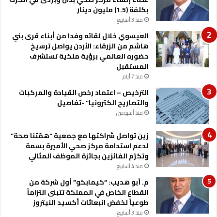
ن
بكلفة (1.5) مليون دينار
ه
ا
منذ 3 أسابيع
ج
العيسوي خلال لقائه وفدا من أبناء قرى بني
م
هاشم من الزرقاء: الأردن يواصل ترسيخ
ه
حضوره العالمي برؤية ملكية تستشرف
ا
المستقبل
ك
منذ 7 أيام
ل
ب
الترخيص – اعتماد رخص القيادة والمركبات
ض
والتصاريح الكترونيا” -تفاصيل
ا
منذ أسبوعين
ل
زين تواصل شراكتها مع جمعية “همّتنا صحة”
لدعم استدامة مركز صحي الأميرة بسمة
وتكرّم الفائزين بجائزة الموظف المثالي
منذ 4 أسابيع
م. أبو هديب: “كيمابكو” أول شركة من
القطاع الخاص في المملكة تتبنى التزاماً
طوعياً لخفض انبعاثات أكسيد النيتروز
منذ 3 أسابيع