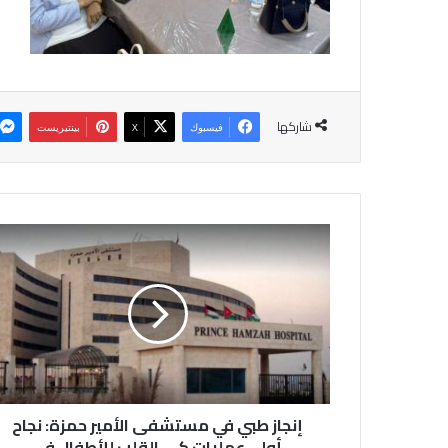
شاركها
فيسبوك
‫X
بينتيريست
إ
ن
ج
ا
ز
ط
ب
ي
ف
إنجاز طبي في مستشفى الأمير حمزة: نجاح
ي
م
أولى عمليات كي القلب للأطفال في