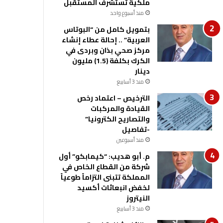
ملكية تستشرف المستقبل
منذ أسبوع واحد
بتمويل كامل من “البوتاس
العربية” .. إحالة عطاء إنشاء
مركز صحي بذان وبردى في
الكرك بكلفة (1.5) مليون
دينار
منذ 3 أسابيع
الترخيص – اعتماد رخص
القيادة والمركبات
والتصاريح الكترونيا”
-تفاصيل
منذ أسبوعين
م. أبو هديب: “كيمابكو” أول
شركة من القطاع الخاص في
المملكة تتبنى التزاماً طوعياً
لخفض انبعاثات أكسيد
النيتروز
منذ 3 أسابيع