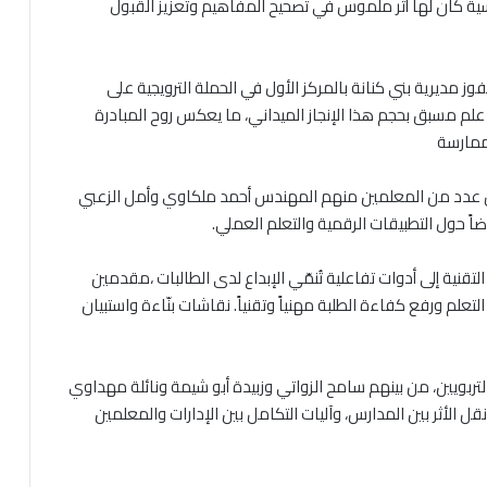
 كان لها أثر ملموس في تصحيح المفاهيم وتعزيز القبول
وز مديرية بني كنانة بالمركز الأول في الحملة الترويجية على
ى علم مسبق بحجم هذا الإنجاز الميداني، ما يعكس روح المبادرة
لممارسة
 عدد من المعلمين منهم المهندس أحمد ملكاوي وأمل الزعبي
ً حول التطبيقات الرقمية والتعلم العملي.
قنية إلى أدوات تفاعلية تُنمّي الإبداع لدى الطالبات ،مقدمين
لم ورفع كفاءة الطلبة مهنياً وتقنياً. نقاشات بنّاءة واستبيان
لتربويين، من بينهم سامح الزواتي وزبيدة أبو شيمة ونائلة مهداوي
قل الأثر بين المدارس، وآليات التكامل بين الإدارات والمعلمين