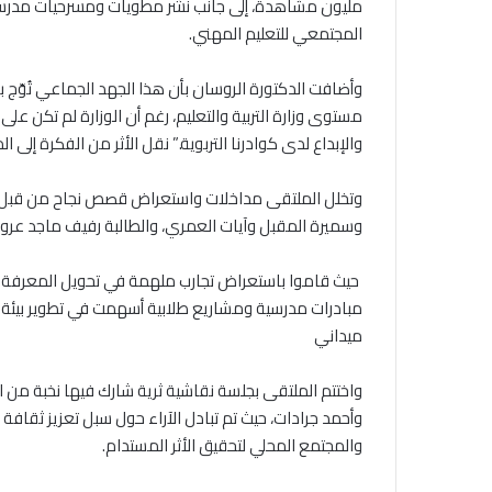
مليون مشاهدة، إلى جانب نشر مطويات ومسرحيات مدرسية
المجتمعي للتعليم المهني.
‎وأضافت الدكتورة الروسان بأن هذا الجهد الجماعي تُوّج بف
مستوى وزارة التربية والتعليم، رغم أن الوزارة لم تكن عل
والإبداع لدى كوادرنا التربوية.” نقل الأثر من الفكرة إلى ا
‎وتخلل الملتقى مداخلات واستعراض قصص نجاح من قبل
وسميرة المقبل وآيات العمري، والطالبة رفيف ماجد عروضا
‎ حيث قاموا باستعراض تجارب ملهمة في تحويل المعرفة الت
مبادرات مدرسية ومشاريع طلابية أسهمت في تطوير بيئة التع
ميداني
‎واختتم الملتقى بجلسة نقاشية ثرية شارك فيها نخبة من ا
وأحمد جرادات، حيث تم تبادل الآراء حول سبل تعزيز ثقافة ن
والمجتمع المحلي لتحقيق الأثر المستدام.