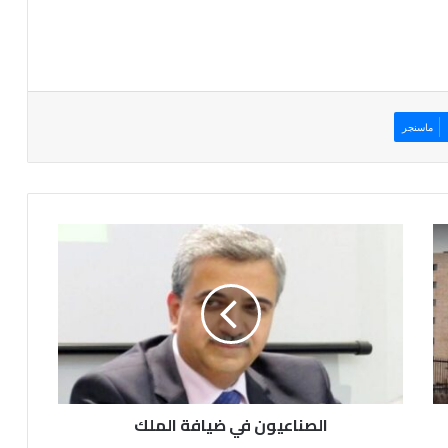
ماسنجر
ا
ل
ص
ن
ا
ع
ي
و
ن
الصناعيون في ضيافة الملك
ف
ي