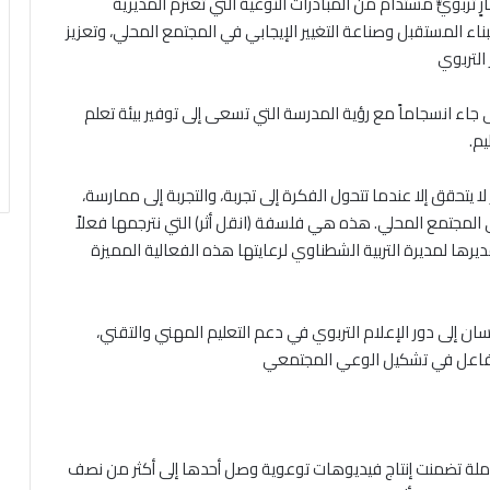
تربويٍّ مستدام من المبادرات النوعية التي تعتزم المديرية
ناء المستقبل وصناعة التغيير الإيجابي في المجتمع المحلي، وتعزيز
التربوي
ى جاء انسجاماً مع رؤية المدرسة التي تسعى إلى توفير بيئة تعلم
يم.
ا يتحقق إلا عندما تتحول الفكرة إلى تجربة، والتجربة إلى ممارسة،
المجتمع المحلي. هذه هي فلسفة (انقل أثر) التي نترجمها فعلاً
رها لمديرة التربية الشطناوي لرعايتها هذه الفعالية المميزة
ان إلى دور الإعلام التربوي في دعم التعليم المهني والتقني،
 فاعل في تشكيل الوعي المجتمعي
كاملة تضمنت إنتاج فيديوهات توعوية وصل أحدها إلى أكثر من نصف