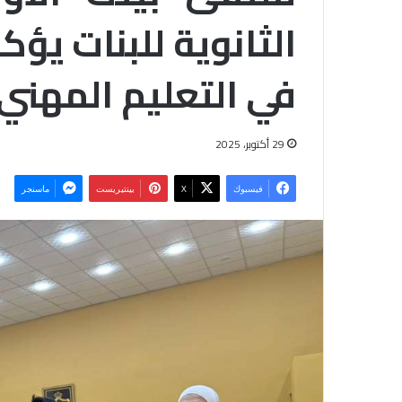
الثانوية للبنات يؤكد
في التعليم المهني 
29 أكتوبر، 2025
فيسبوك
‫X
بينتيريست
ماسنجر