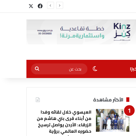
‫X
فيسبوك
الوضع المظلم
بحث
رًا
عن
الأكثر مشاهدة
العيسوي خلال لقائه وفدا
من أبناء قرى بني هاشم من
الزرقاء: الأردن يواصل ترسيخ
حضوره العالمي برؤية