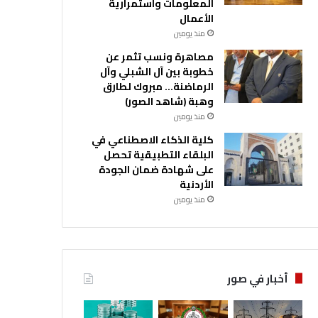
المعلومات واستمرارية
الأعمال
منذ يومين
مصاهرة ونسب تثمر عن
خطوبة بين آل الشبلي وآل
الرماضنة… مبروك لطارق
وهبة (شاهد الصور)
منذ يومين
كلية الذكاء الاصطناعي في
البلقاء التطبيقية تحصل
على شهادة ضمان الجودة
الأردنية
منذ يومين
أخبار في صور