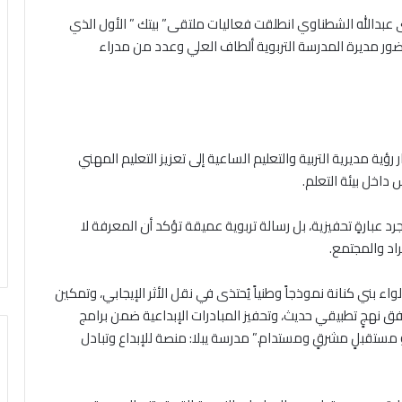
 هدى عبدالله الشطناوي انطلقت فعاليات ملتقى” بيتك ” الأول الذي
 بحضور مديرة المدرسة التربوية ألطاف العلي وعدد من مدراء
ية مديرية التربية والتعليم الساعية إلى تعزيز التعليم المهني
 داخل بيئة التعلم.
 عبارةٍ تحفيزية، بل رسالة تربوية عميقة تؤكد أن المعرفة لا
راد والمجتمع.
بني كنانة نموذجاً وطنياً يُحتذى في نقل الأثر الإيجابي، وتمكين
ق نهجٍ تطبيقي حديث، وتحفيز المبادرات الإبداعية ضمن برامج
ً نحو مستقبلٍ مشرقٍ ومستدام.” مدرسة يبلا: منصة للإبداع وتبادل