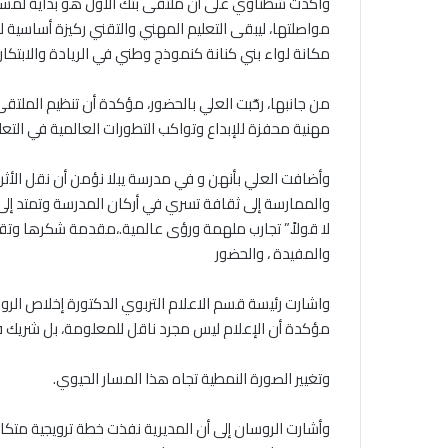
‎واكدت شطناوي على أن ملتقى بتك الأول هو بداية لمسارٍ 
مواصلتها، ليبقى التعليم المهني والتقني ركيزة أساسية لب
مكانة لواء بني كنانة كنموذج وطني في الريادة والابتكار 
‎من جانبها، رحّبت العلي بالحضور، مؤكدة أن تنظيم الملتق
مهنية محفزة للإبداع وتواكب التطورات العالمية في التعل
‎وأضافت العلي بأنهن و في مدرسة يبلا نؤمن أن نقل الأثر ل
والممارسة إلى ثقافة تسري في أركان المدرسة وتمتد إلى 
لا قولاً.” تجارب ملهمة ورؤى عالمية.،مقدمة شكرها وتقدي
والمفيدة ، والحضور
‎واشارت رئيسة قسم الاعلام التربوي الدكتورة إخلاص الروس
مؤكدة أن الإعلام ليس مجرد ناقل للمعلومة، بل شريك
‎وأشارت الروسان إلى أن المديرية نفذت خطة ترويجية مت