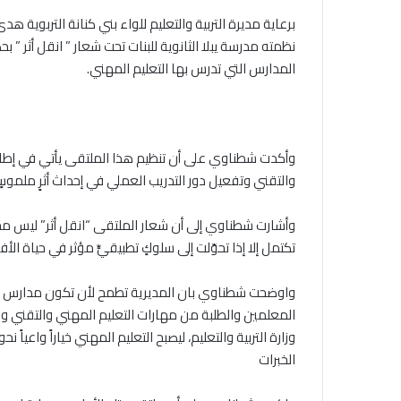
‎برعاية مديرة التربية والتعليم للواء بني كنانة التربوية
نظمته مدرسة يبلا الثانوية للبنات تحت شعار ” انقل أثر ”
المدارس التي تدرس بها التعليم المهني.
‎وأكدت شطناوي على أن تنظيم هذا الملتقى يأتي في إطار رؤ
والتقني وتفعيل دور التدريب العملي في إحداث أثرٍ ملموسٍ
‎وأشارت شطناوي إلى أن شعار الملتقى “انقل أثر” ليس مجرد
تكتمل إلا إذا تحوّلت إلى سلوكٍ تطبيقيٍّ مؤثر في حياة الأف
‎واوضحت شطناوي بان المديرية تطمح لأن تكون مدارس لواء 
المعلمين والطلبة من مهارات التعليم المهني والتقني وف
وزارة التربية والتعليم، ليصبح التعليم المهني خياراً واعيا
الخبرات