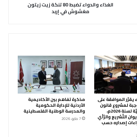
الغذاء والدواء تضبط 80 تنكة زيت زيتون
د
و
مغشوش في إربد
ا
ء
ت
ض
ب
ط
8
0
ت
ن
ك
ة
ز
يقرِّر الموافقة على
مذكرة تفاهم بين الأكاديمية
ي
جبة لمشروع قانون
الأردنية للإدارة الحكومية
ت
الإدارة المحليَّة لسنة 2026م،
والمدرسة الوطنية الفلسطينية
ز
ان التَّشريع والرَّأي
7 مايو، 2026
ي
جراءات إصداره حسب
ت
و