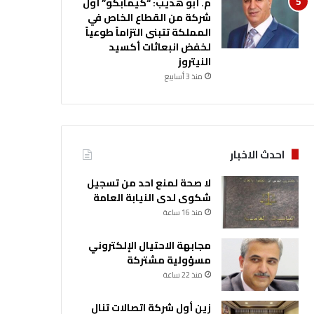
م. أبو هديب: “كيمابكو” أول
شركة من القطاع الخاص في
المملكة تتبنى التزاماً طوعياً
لخفض انبعاثات أكسيد
النيتروز
منذ 3 أسابيع
احدث الاخبار
لا صحة لمنع احد من تسجيل
شكوى لدى النيابة العامة
منذ 16 ساعة
مجابهة الاحتيال الإلكتروني
مسؤولية مشتركة
منذ 22 ساعة
زين أول شركة اتصالات تنال