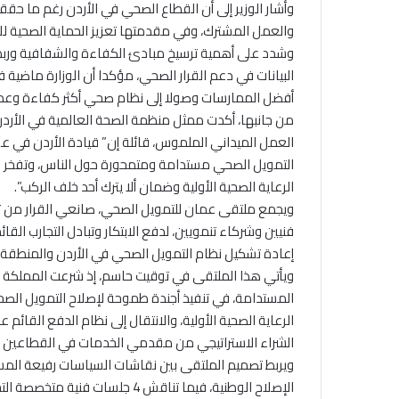
وأشار الوزير إلى أن القطاع الصحي في الأردن رغم ما حقق
والعمل المشترك، وفي مقدمتها تعزيز الحماية الصحية للأ
وشدد على أهمية ترسيخ مبادئ الكفاءة والشفافية وربط ال
البيانات في دعم القرار الصحي، مؤكدا أن الوزارة ماضية ف
أفضل الممارسات وصولا إلى نظام صحي أكثر كفاءة وعدا
من جانبها، أكدت ممثل منظمة الصحة العالمية في الأردن
العمل الميداني الملموس، قائلة إن” قيادة الأردن في عق
التمويل الصحي مستدامة ومتمحورة حول الناس، وتفخر من
الرعاية الصحية الأولية وضمان ألا يترك أحد خلف الركب”.
ويجمع ملتقى عمان للتمويل الصحي، صانعي القرار من تر
فنيين وشركاء تنمويين، لدفع الابتكار وتبادل التجارب ا
إعادة تشكيل نظام التمويل الصحي في الأردن والمنطقة ال
ويأتي هذا الملتقى في توقيت حاسم، إذ شرعت المملكة في 
المستدامة، في تنفيذ أجندة طموحة لإصلاح التمويل الص
الرعاية الصحية الأولية، والانتقال إلى نظام الدفع القا
الشراء الاستراتيجي من مقدمي الخدمات في القطاعين ا
ويربط تصميم الملتقى بين نقاشات السياسات رفيعة المس
الإصلاح الوطنية، فيما تناقش 4 جل