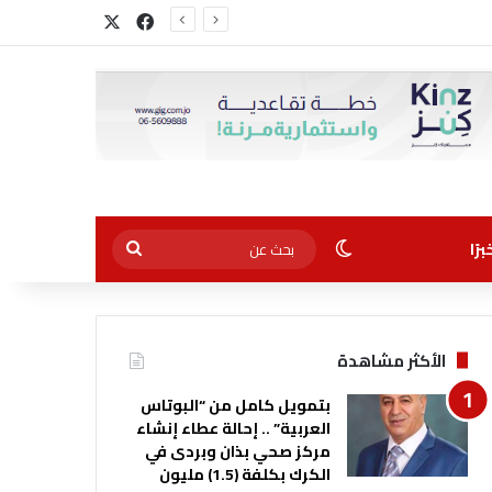
‫X
فيسبوك
الوضع المظلم
بحث
رًا
عن
الأكثر مشاهدة
بتمويل كامل من “البوتاس
العربية” .. إحالة عطاء إنشاء
مركز صحي بذان وبردى في
الكرك بكلفة (1.5) مليون