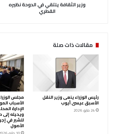
وزير الثقافة يلتقي في الدوحة نظيره
ف
ة
القطري
ي
ل
ت
ق
ي
مقالات ذات صلة
ف
ي
ا
ل
د
و
ح
ة
رئيس الوزراء ينعى وزير النقل
مجلس الوزراء 
ن
الأسبق عيسى أيوب
الأسباب المو
ظ
24 مايو، 2026
ي
ويحيله إلى ديو
ر
للسَّير في إ
ه
الأصول
ا
10 مايو، 2026