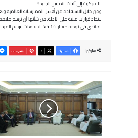
اللامركزية إلى آليات التمويل الجديدة.
ومن خلال الاستفادة من أفضل الممارسات العالمية وتعز
لاتخاذ قرارات مبنية على الأدلة، من شأنها أن ترسم مل
المنتدى في توجيه مسارات تنفيذ السياسات ورسم المرحلة ا
شاركها
فيسبوك
‫X
بينتيريست
و
ز
ي
ر
ا
ل
ث
ق
ا