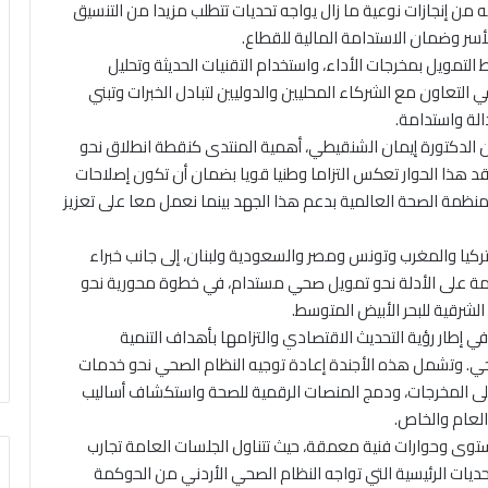
ه من إنجازات نوعية ما زال يواجه تحديات تتطلب مزيدا من التنسيق
سر وضمان الاستدامة المالية للقطاع.
تمويل بمخرجات الأداء، واستخدام التقنيات الحديثة وتحليل
ي التعاون مع الشركاء المحليين والدوليين لتبادل الخبرات وتبني
لة واستدامة.
 الدكتورة إيمان الشنقيطي، أهمية المنتدى كنقطة انطلاق نحو
د هذا الحوار تعكس التزاما وطنيا قويا بضمان أن تكون إصلاحات
ظمة الصحة العالمية بدعم هذا الجهد بينما نعمل معا على تعزيز
كيا والمغرب وتونس ومصر والسعودية ولبنان، إلى جانب خبراء
لقائمة على الأدلة نحو تمويل صحي مستدام، في خطوة محورية نحو
شرقية للبحر الأبيض المتوسط.
إطار رؤية التحديث الاقتصادي والتزامها بأهداف التنمية
حي. وتشمل هذه الأجندة إعادة توجيه النظام الصحي نحو خدمات
ئم على المخرجات، ودمج المنصات الرقمية للصحة واستكشاف أساليب
لعام والخاص.
توى وحوارات فنية معمقة، حيث تتناول الجلسات العامة تجارب
سات فنية متخصصة التحديات الرئيسية التي تواجه النظام الصحي الأردني من الحوكمة