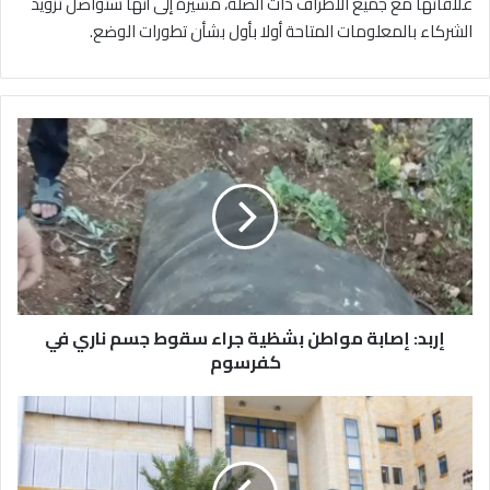
علاقاتها مع جميع الأطراف ذات الصلة، مشيرة إلى أنها ستواصل تزويد
الشركاء بالمعلومات المتاحة أولا بأول بشأن تطورات الوضع.
إ
ر
ب
د
:
إ
ص
ا
ب
إربد: إصابة مواطن بشظية جراء سقوط جسم ناري في
ة
م
كفرسوم
و
ا
"
ط
إ
ن
ع
ب
ل