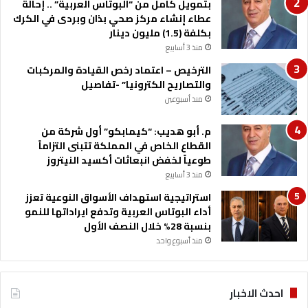
بتمويل كامل من “البوتاس العربية” .. إحالة
ا
عطاء إنشاء مركز صحي بذان وبردى في الكرك
ل
بكلفة (1.5) مليون دينار
ا
منذ 3 أسابيع
ك
ا
الترخيص – اعتماد رخص القيادة والمركبات
د
والتصاريح الكترونيا” -تفاصيل
ي
منذ أسبوعين
م
ي
م. أبو هديب: “كيمابكو” أول شركة من
ة
القطاع الخاص في المملكة تتبنى التزاماً
طوعياً لخفض انبعاثات أكسيد النيتروز
منذ 3 أسابيع
استراتيجية استهداف الأسواق النوعية تعزز
أداء البوتاس العربية وتدفع ايراداتها للنمو
بنسبة 28% خلال النصف الأول
منذ أسبوع واحد
احدث الاخبار