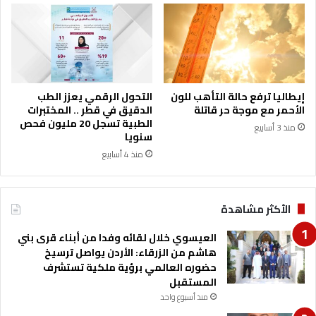
ه
ف
ا
ر
د
س
ة
و
ا
م
ع
ت
إيطاليا ترفع حالة التأهب للون
التحول الرقمي يعزز الطب
م
الأحمر مع موجة حر قاتلة
الدقيق في قطر .. المختبرات
ا
الطبية تسجل 20 مليون فحص
منذ 3 أسابيع
د
سنويا
أ
منذ 4 أسابيع
ر
د
ن
الأكثر مشاهدة
ي
ل
العيسوي خلال لقائه وفدا من أبناء قرى بني
ل
هاشم من الزرقاء: الأردن يواصل ترسيخ
ب
حضوره العالمي برؤية ملكية تستشرف
ر
المستقبل
ا
م
منذ أسبوع واحد
ج