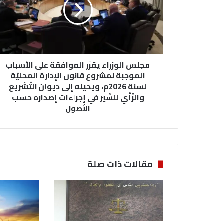
س
ا
ل
و
ز
ر
مجلس الوزراء يقرِّر الموافقة على الأسباب
ا
ء
الموجبة لمشروع قانون الإدارة المحليَّة
ي
لسنة 2026م، ويحيله إلى ديوان التَّشريع
ق
والرَّأي للسَّير في إجراءات إصداره حسب
رِّ
الأصول
ر
ا
ل
م
و
مقالات ذات صلة
ا
ف
ق
ة
ع
ل