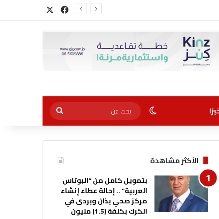
‫X
فيسبوك
الوضع المظلم
بحث
رًا
عن
الأكثر مشاهدة
بتمويل كامل من “البوتاس
العربية” .. إحالة عطاء إنشاء
مركز صحي بذان وبردى في
الكرك بكلفة (1.5) مليون