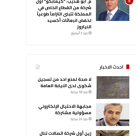
م. أبو هديب: “كيمابكو” أول
شركة من القطاع الخاص في
المملكة تتبنى التزاماً طوعياً
لخفض انبعاثات أكسيد
النيتروز
منذ 3 أسابيع
احدث الاخبار
لا صحة لمنع احد من تسجيل
شكوى لدى النيابة العامة
منذ 18 ساعة
مجابهة الاحتيال الإلكتروني
مسؤولية مشتركة
منذ 24 ساعة
زين أول شركة اتصالات تنال