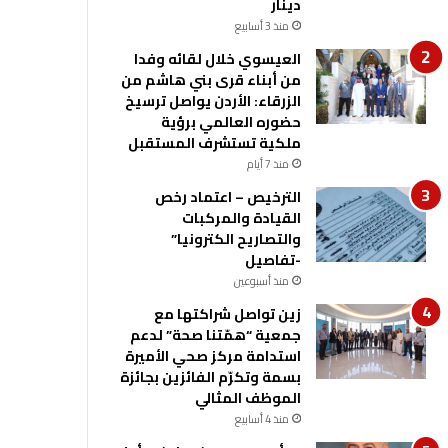
دينار
منذ 3 أسابيع
العيسوي خلال لقائه وفدا
من أبناء قرى بني هاشم من
الزرقاء: الأردن يواصل ترسيخ
حضوره العالمي برؤية
ملكية تستشرف المستقبل
منذ 7 أيام
الترخيص – اعتماد رخص
القيادة والمركبات
والتصاريح الكترونيا”
-تفاصيل
منذ أسبوعين
زين تواصل شراكتها مع
جمعية “همّتنا صحة” لدعم
استدامة مركز صحي الأميرة
بسمة وتكرّم الفائزين بجائزة
الموظف المثالي
منذ 4 أسابيع