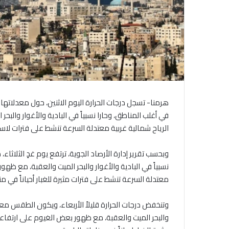
هرمنا- تسجل درجات الحرارة اليوم الاثنين، حول معدلات
في أغلب المناطق، وحارا نسبياً في البادية والأغوار والب
الرياح شمالية غربية معتدلة السرعة تنشط على فترات لاسي
وبحسب تقرير إدارة الأرصاد الجوية، ترتفع يوم غدٍ الثلاثاء،
نسبياً في البادية والأغوار والبحر الميت والعقبة، مع ظه
معتدلة السرعة تنشط على فترات مثيرة للغبار أحياناً في من
وتنخفض درجات الحرارة قليلاً الأربعاء، ويكون الطقس معتدل
والبحر الميت والعقبة، مع ظهور بعض الغيوم على ارتفاعا