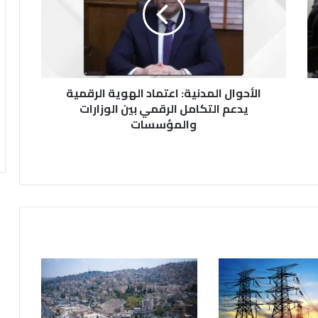
ح
و
ا
ل
ا
ل
الأحوال المدنية: اعتماد الهوية الرقمية
م
د
يدعم التكامل الرقمي بين الوزارات
ن
والمؤسسات
ي
ة
:
ا
ع
ت
م
ا
د
ا
ل
ه
و