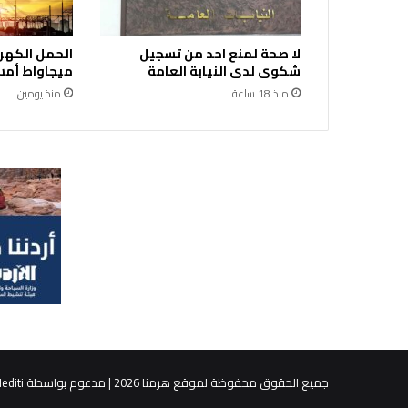
ى
ا
لا صحة لمنع احد من تسجيل
ل
شكوى لدى النيابة العامة
ميجاواط أمس 
أ
س
منذ 18 ساعة
منذ يومين
ب
ا
ب
ا
ل
م
و
ج
ب
ة
ل
م
ش
ر
و
جميع الحقوق محفوظة لموقع هرمنا 2026 | مدعوم بواسطة
editi
ع