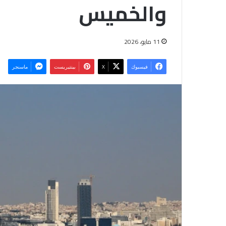
والخميس
11 مايو، 2026
فيسبوك
‫X
بينتيريست
ماسنجر