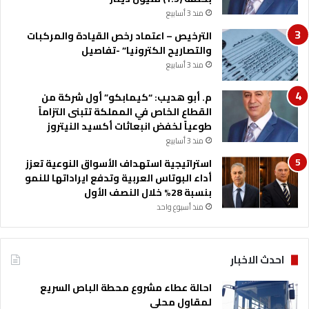
منذ 3 أسابيع
الترخيص – اعتماد رخص القيادة والمركبات
والتصاريح الكترونيا” -تفاصيل
منذ 3 أسابيع
م. أبو هديب: “كيمابكو” أول شركة من
القطاع الخاص في المملكة تتبنى التزاماً
طوعياً لخفض انبعاثات أكسيد النيتروز
منذ 3 أسابيع
استراتيجية استهداف الأسواق النوعية تعزز
أداء البوتاس العربية وتدفع ايراداتها للنمو
بنسبة 28% خلال النصف الأول
منذ أسبوع واحد
احدث الاخبار
احالة عطاء مشروع محطة الباص السريع
لمقاول محلي