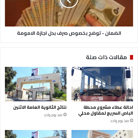
ي
ن
ت
-
ف
ت
ق
و
د
الضمان - توضح بخصوص صرف بدل اجازة الامومة
ض
م
ح
ش
ب
ا
خ
مقالات ذات صلة
ر
ص
ي
و
ع
ص
م
ص
ب
ر
ا
ف
د
ب
ر
د
احالة عطاء مشروع محطة
نتائج الثانوية العامة الاثنين
ا
ل
الباص السريع لمقاول محلي
منذ يوم واحد
ت
ا
منذ يوم واحد
م
ج
ل
ا
ك
ز