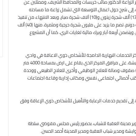
ير الزراعة الدكتور صائب خريسات والمحافظ الشريف، وممثلين عن
ية، إلى شرح حول اعمال التوسعة التي تشمل زراعة ما مساحته
(3200) دونم اضافية بما يقارب (160) ألف شجرة حرجية و(13) ألف شجرة زيتون و(10) آلاف شجرة صبار، وبعد الانتهاء من تنفيذ
التوسعة ستبلغ المساحة الإجمالية للمشروع نحو (27) ألف دونم، تضم ما يزيد على مليون شجرة حرجية ومثمرة، منها (40) ألف
ة رمان و(10) آلاف شجرة صبار، ويتضمن أربعة آبار وبرك مائية لغايات الري، كما أن المشروع
الخدمات النهارية الدامجة للأشخاص ذوي الاعاقة في وادي
عربة، واطلع العيسوي، بحضور محافظ العقبة أيمن العوايشة، على مرافق المركز الذي يقام على ارض بمساحة 4000 متر
ربع، وتبلغ مساحة المبنى (900) متر مربع، مكون من (9) صفوف وصالة للعلاج الوظيفي وأخرى للعلاج الطبيعي ووحدة
كتب أخصائي اجتماعي نفسي ومكاتب إدارية وقاعة اجتماعات
ف مشروع المركز، الذي بلغت نسبة الإنجاز فيه (20%)، إلى تقديم خدمات الرعاية والتأهيل للأشخاص ذوي الإعاقة وفق
وير مدينة العقبة للشباب، بحضور رئيس مجلس مفوضي سلطة
ايشة ومدير شباب العقبة ومدير المدينة أحمد الحسن.