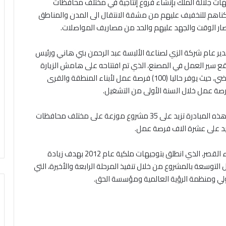
جيهات جلالة الملك بإنشاء فروع إنتاجية في مختلف محافظات
ناهم للتخفيف عليهم من مشقة الانتقال الى المدن والمناطق
ر الوقت والجهد عليهم والحد من مصاريف المواصلات.
ر عام شركة الزي لصناعة الألبسة عبد الرحمن بني هاني ورئيس
اقع سير العمل في المصنع، الذي تم افتتاحه على هامش الزيارة
الملكية لمحافظة الكرك في الثاني من تشرين الثاني الماضي، حيث يوفر حاليا (100) فرصة عمل لأبناء المنطقة والقرى
وتجدير الإشارة الى ان عدد الفروع التي تم افتتاحها ضمن هذه المبادرة تزيد على 35 مشروع موزعة على مختلف محافظات
يد على عشرة الاف فرصة عمل.
كما زار العيسوي مشروع “جذور” في منطقة السنينة بلواء القصر، الذي انطلق بتوجيهات ملكية عام 2012 بهدف زيادة
 التوسعة بالمشروع من خلال تنفيذ المرحلة الرابعة والأخيرة، التي
لدولي ومنظمة الرؤية العالمية ومؤسسة الحق.