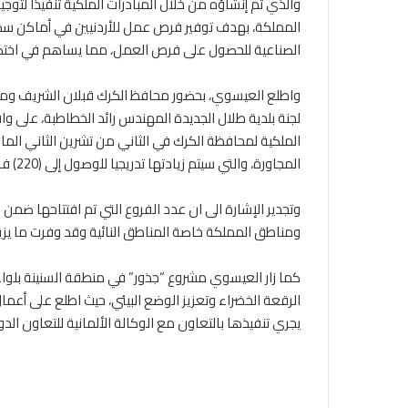
والذي تم إنشاؤه من خلال المبادرات الملكية تنفيذا لتو
المملكة، بهدف توفير فرص عمل للأردنيين في أماكن سك
الصناعية للحصول على فرص العمل، مما يساهم في اختصا
واطلع العيسوي، بحضور محافظ الكرك قبلان الشريف ومدي
لجنة بلدية طلال الجديدة المهندس رائد الخطاطبة، على و
المجاورة، والتي سيتم زيادتها تدريجيا للوصول إلى (220) فرصة عمل خلال السنة الأولى من التشغيل.
ومناطق المملكة خاصة المناطق النائية وقد وفرت ما يز
الرقعة الخضراء وتعزيز الوضع البيئي، حيث اطلع على أعمال
يجري تنفيذها بالتعاون مع الوكالة الألمانية للتعاون ا