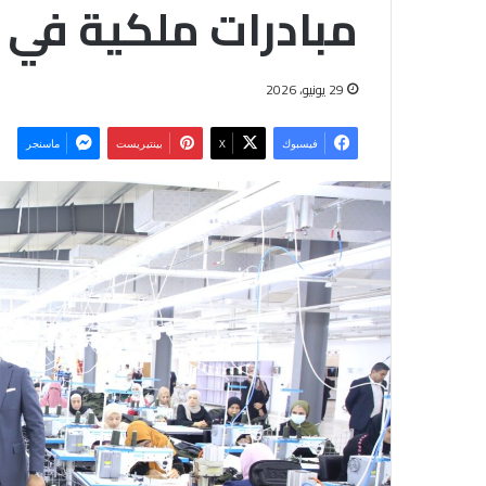
مبادرات ملكية في 
29 يونيو، 2026
فيسبوك
‫X
بينتيريست
ماسنجر