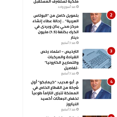
ملكية تستشرف المستقبل
منذ أسبوع واحد
بتمويل كامل من “البوتاس
العربية” .. إحالة عطاء إنشاء
مركز صحي بذان وبردى في
الكرك بكلفة (1.5) مليون
دينار
منذ 3 أسابيع
الترخيص – اعتماد رخص
القيادة والمركبات
والتصاريح الكترونيا”
-تفاصيل
منذ 3 أسابيع
م. أبو هديب: “كيمابكو” أول
شركة من القطاع الخاص في
المملكة تتبنى التزاماً طوعياً
لخفض انبعاثات أكسيد
النيتروز
منذ 3 أسابيع