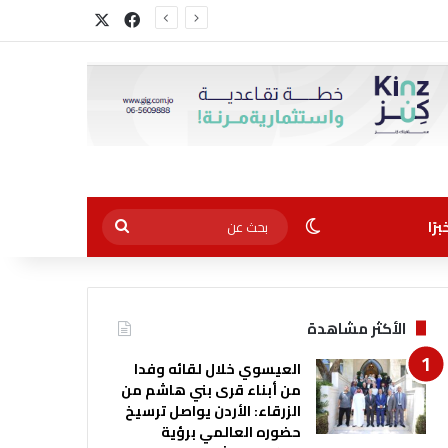
‫X
فيسبوك
الوضع المظلم
بحث
رًا
عن
الأكثر مشاهدة
العيسوي خلال لقائه وفدا
من أبناء قرى بني هاشم من
الزرقاء: الأردن يواصل ترسيخ
حضوره العالمي برؤية