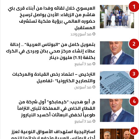
العيسوي خلال لقائه وفدا من أبناء قرى بني
هاشم من الزرقاء: الأردن يواصل ترسيخ
حضوره العالمي برؤية ملكية تستشرف
المستقبل
منذ أسبوع واحد
بتمويل كامل من “البوتاس العربية” .. إحالة
عطاء إنشاء مركز صحي بذان وبردى في الكرك
بكلفة (1.5) مليون دينار
منذ 3 أسابيع
الترخيص – اعتماد رخص القيادة والمركبات
والتصاريح الكترونيا” -تفاصيل
منذ أسبوعين
م. أبو هديب: “كيمابكو” أول شركة من
القطاع الخاص في المملكة تتبنى التزاماً
طوعياً لخفض انبعاثات أكسيد النيتروز
منذ 3 أسابيع
استراتيجية استهداف الأسواق النوعية تعزز
أداء البوتاس العربية وتدفع ايراداتها للنمو