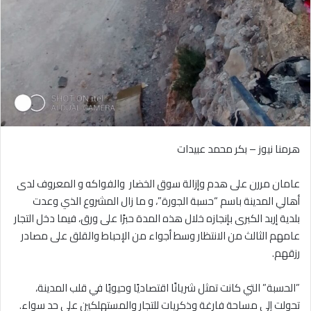
‎عامان مررن على هدم وإزالة سوق الخضار والفواكه و المعروف لدى
أهالي المدينة باسم “حسبة الجورة”، و ما زال المشروع الذي وعدت
بلدية إربد الكبرى بإنجازه خلال هذه المدة حبرًا على ورق، فيما دخل التجار
عامهم الثالث من الانتظار وسط أجواء من الإحباط والقلق على مصادر
رزقهم.
‎”الحسبة” التي كانت تمثل شريانًا اقتصاديًا وحيويًا في قلب المدينة،
تحولت إلى مساحة فارغة وذكريات للتجار والمستهلكين على حد سواء.