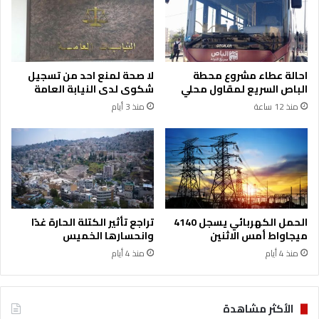
ج
ي
ي
ا
ة
ل
خ
م
ل
د
احالة عطاء مشروع محطة
لا صحة لمنع احد من تسجيل
ا
ا
الباص السريع لمقاول محلي
شكوى لدى النيابة العامة
ل
ر
منذ 12 ساعة
منذ 3 أيام
ن
س
ه
ا
ا
ل
ي
ح
ة
ك
ا
و
ل
م
أ
ي
الحمل الكهربائي يسجل 4140
تراجع تأثير الكتلة الحارة غدًا
س
ة
ميجاواط أمس الاثنين
وانحسارها الخميس
ب
منذ 4 أيام
منذ 4 أيام
و
ع
الأكثر مشاهدة