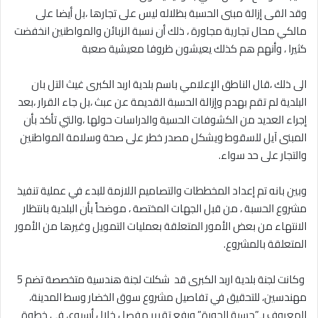
‎وقد القى إزالة مبنى الحسبة بظلاله ليس على تجارها ،بل أيضا على
مالكي محال تجارية مجاورة ، ذلك أن نسبة الزبائن والمواطنين انخفضت
كثيرا ، وأنهم هم كذلك يعيشون ظروفا معيشية صعبة
‎الى ذلك ،قال الناطق الإعلامي باسم بلدية اربد الكبرى غيث التل بان
البلدية لم تقم بهدم وإزالة الحسبة القديمة عن عبث ،بل جاء القرار ،بعد
إجراء العديد من الكشوفات الحسية والدراسات حولها ،والتي تأكد بأن
المبنى آيل للسقوط ويشكل مصدر خطر على صحة وسلامة المواطنين
والتجار على حد سواء.
‎وبين بانه تم إعداد المخططات والتصاميم اللازمة للبدء في عملية تنفيذ
مشروع الحسبة ، من قبل الجهات المختصة ، موضحاً بأن البلدية بانتظار
الانتهاء من بعض الأمور المتعلقة بعمليات التمويل وغيرها من الأمور
المتعلقة بالمشروع.
‎ وكانت لجنة بلدية اربد الكبرى قد شكلت لجنة هندسية متخصصة تضم 5
مهندسين، للتحقيق في تفاصيل مشروع سوق الخضار وسط المدينة،
المعروف بـ”حسبة الجورة” ورفع تقرير مفصل خلال أسبوع، في خطوة