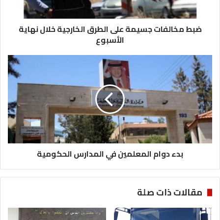
ف
ا
ضبط مخالفات جسيمة على الطرق الخارجية خلال نهاية
ت
ج
الأسبوع
س
ي
ب
م
د
ة
ء
ع
د
ل
و
ى
ا
ا
م
ل
ا
ط
ل
ر
بدء دوام المعلمين في المدارس الحكومية
م
ق
ع
ا
ل
ل
م
مقالات ذات صلة
خ
ي
ا
ن
ر
ف