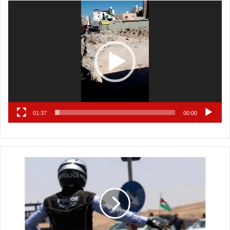
مشغل
الفيديو
01:37
00:00
ض
ب
ط
م
خ
ا
ل