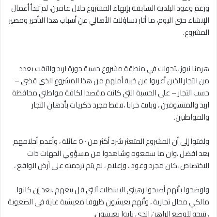
ورغم وعود البلدية السابقة بإنهاء المشروع خلال عامين، لم تبدأ أعمال
الإنشاء حتى اليوم، ما أثار تساؤلات الأهالي عن أسباب هذا التأخير ومصير
المشروع.
‎هرمنا نيوز ،،تجولت في منطقة مشروع حسبة جورة اربد والتقت بعدد
من التجار الذين أعربوا عن خيبة أملهم من هذا المشروع الذي قضى –
حسب التجار – على الحسبة التي كانت مقصدا لكافة مواطني محافظة
اربد والمتسوقين ، وباتت خرابا ،فقط مجرد ذكريات بأذهان التجار
والمواطنين.
‎ولفتوا إلى أن المشروع المتعثر شرد أكثر من ٥٠٠ عائلة ، وأعدم أحلامهم
بعد افضل ،وان ما سمعوه وشاهدوا من مسؤولي الجهات ذات
الاختصاص ،كان مجرد وعود ، وإعلام ، لم يتم ترجمته على أرض الواقع ،
‎واوضحوا بأنهم أصبحوا رهيني البسطات آلتي قل بيعهم ،بعد إن كانوا
مالكي محال تجارية ، وأنهم يعيشون ظروفا معيشية غاية في الصعوبة
، نتيجة للوضع الراهن الذي باتوا يعيشون.