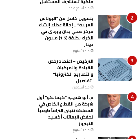
ملكية تستشرف المستقبل
منذ أسبوع واحد
بتمويل كامل من “البوتاس
العربية” .. إحالة عطاء إنشاء
مركز صحي بذان وبردى في
الكرك بكلفة (1.5) مليون
دينار
منذ 3 أسابيع
الترخيص – اعتماد رخص
القيادة والمركبات
والتصاريح الكترونيا”
-تفاصيل
منذ أسبوعين
م. أبو هديب: “كيمابكو” أول
شركة من القطاع الخاص في
المملكة تتبنى التزاماً طوعياً
لخفض انبعاثات أكسيد
النيتروز
منذ 3 أسابيع