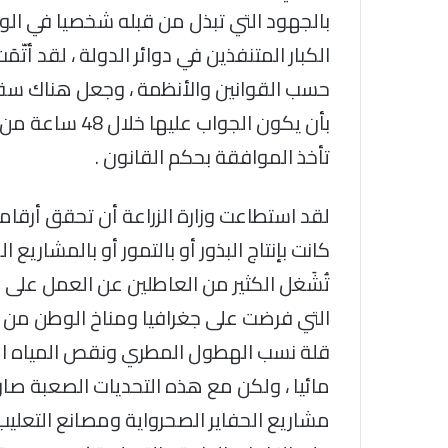
بالجهود التي تبذل من قبله شخصيا في الوز
الكبار المتنفذين في دوائر الدولة ، لقد أتّ
حسب القوانين والأنظمة ، وجعل هناك سق
بأن يكون الجوا
تأخذ الموافقة بحكم القانون .
لقد استطاعت وزارة الزراعة أن تحقق أرقام
كانت بإنتاج البذور أو بالتمور أو بالمشاريع
تُشَغل الكثير من العاطلين عن العمل على ا
التي فرضت على جغرافيا ومناخ الوطن من د
قلة نسب الهطول المطري ونقص المياه الصا
مائيا ، ولكن مع هذه التحديات الصعبة صار 
مشاريع الحفاير الصحرواية ومصانع التعليب