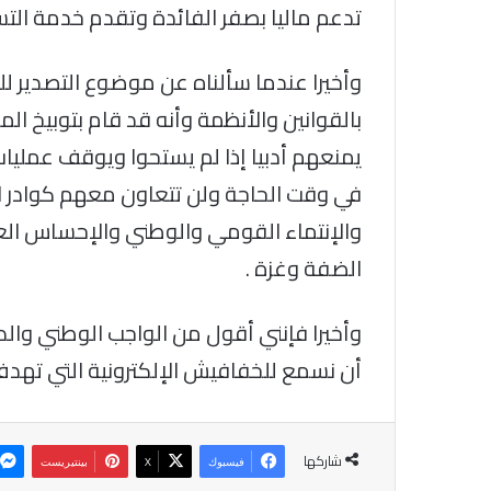
تدعم ماليا بصفر الفائدة وتقدم خدمة التسو
وأخيرا عندما سألناه عن موضوع التصدير للكي
بالقوانين والأنظمة وأنه قد قام بتوبيخ ال
يمنعهم أدبيا إذا لم يستحوا ويوقف عمليات 
في وقت الحاجة ولن تتعاون معهم كوادر الو
والإنتماء القومي والوطني والإحساس العم
الضفة وغزة .
وأخيرا فإنني أقول من الواجب الوطني والد
أن نسمع للخفافيش الإلكترونية التي تهدف 
شاركها
فيسبوك
‫X
بينتيريست