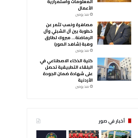
المعلومات واستمرارية
الأعمال
منذ يومين
مصاهرة ونسب تثمر عن
خطوبة بين آل الشبلي وآل
الرماضنة… مبروك لطارق
وهبة (شاهد الصور)
منذ يومين
كلية الذكاء الاصطناعي في
البلقاء التطبيقية تحصل
على شهادة ضمان الجودة
الأردنية
منذ يومين
أخبار في صور