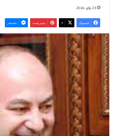
23 يناير، 2024
فيسبوك
‫X
بينتيريست
ماسنجر