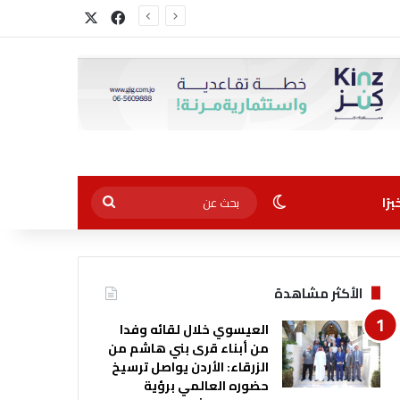
‫X
فيسبوك
الوضع المظلم
بحث
رًا
عن
الأكثر مشاهدة
العيسوي خلال لقائه وفدا
من أبناء قرى بني هاشم من
الزرقاء: الأردن يواصل ترسيخ
حضوره العالمي برؤية