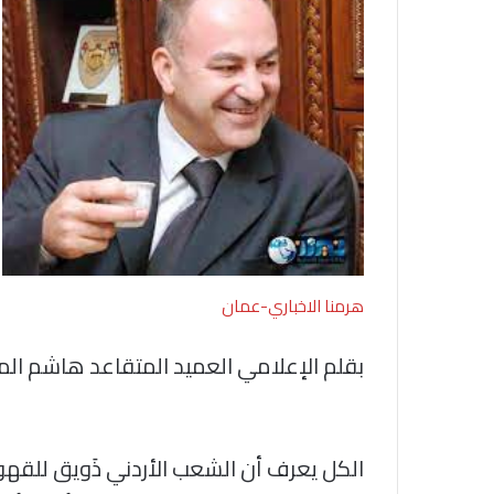
هرمنا الاخباري-عمان
بقلم الإعلامي العميد المتقاعد هاشم المج
الكل يعرف أن الشعب الأردني ذَويق للقهو