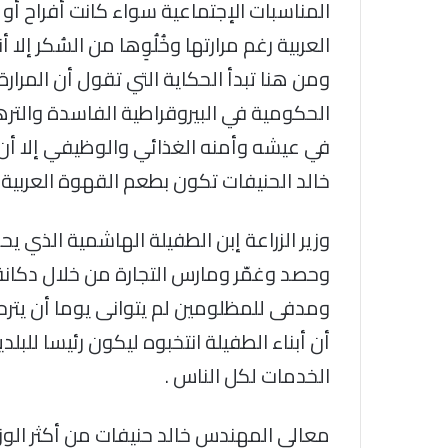
المناسبات الإجتماعية سواء كانت أفراح أو أ
العربية رغم مرارتها وخُلُوِها من السُكر إل
ومن هنا تبدأ الحكاية التي تقول أن المرا
الحكومية في البيروقراطية الفاسدة والتر
في عيشه وأمنه الغذائي والوظيفي إلا أن ه
خالد الحنيفات تكون بطعم القهوة العربية 
وزير الزراعة إبن الطفيلة الهاشمية الذي 
وحصد وغمّر ومارس التجارة من خلال دكانة
ومدفى للمظلومين لم يتوانى يوما أن يترح
أن أبناء الطفيلة انتخبوه ليكون رئيسا للبل
الخدمات لكل الناس .
معالي المهندس خالد حنيفات من أكثر الوزر