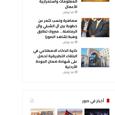
المعلومات واستمرارية
الأعمال
منذ يومين
مصاهرة ونسب تثمر عن
خطوبة بين آل الشبلي وآل
الرماضنة… مبروك لطارق
وهبة (شاهد الصور)
منذ يومين
كلية الذكاء الاصطناعي في
البلقاء التطبيقية تحصل
على شهادة ضمان الجودة
الأردنية
منذ يومين
أخبار في صور