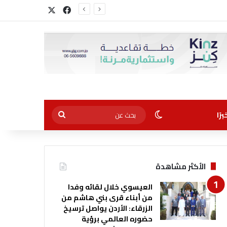
‫X
فيسبوك
الوضع المظلم
بحث
رًا
عن
الأكثر مشاهدة
العيسوي خلال لقائه وفدا
من أبناء قرى بني هاشم من
الزرقاء: الأردن يواصل ترسيخ
حضوره العالمي برؤية