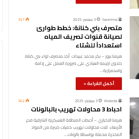
haremna
3 سبتمبر، 2025
357
متصرف بني كنانة: خطط طوارئ
لصيانة قنوات تصريف المياه
استعداداً للشتاء
هرمنا نيوز – بكر محمد عبيدات ‎ ‎أكد.متصرف لواء بني كنانة
خلدون ارتيمة العبادي على ضرورة العمل على إدامة
واستمرارية…
أكمل القراءة »
khaleda
3 سبتمبر، 2025
342
احباط 3 محاولات تهريب بالبالونات
هرمنا الاخباري – أحبطت المنطقة العسكرية الشرقية فجر
الأربعاء ثلات محاولات تهريب كميات كبيرة من المواد
المخدرة محملة بواسطة بالونات…