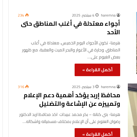
haremna
4 سبتمبر، 2025
234
أجواء معتدلة في أغلب المناطق حتى
الأحد
هرمنا- تكون الأجواء اليوم الخميس، معتدلة في أغلب
المناطق، وحارة في الأغوار والبحر الميت والعقبة، مع ظهور
بعض الغيوم على…
أكمل القراءة »
haremna
3 سبتمبر، 2025
316
محافظ إربد يؤكد أهمية دعم الإعلام
وتمييزه عن الإشاعة والتضليل
‎هرمنا- بني كنانة – بكر محمد عبيدات ‎ ‎اكد محافظ اربد الدكتور
رضوان العتوم على أن الإعلام بمختلف مسمياته واشكاله…
أكمل القراءة »