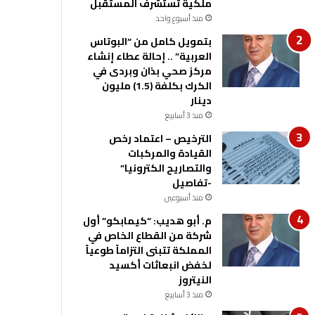
ملكية تستشرف المستقبل
منذ أسبوع واحد
بتمويل كامل من “البوتاس
العربية” .. إحالة عطاء إنشاء
مركز صحي بذان وبردى في
الكرك بكلفة (1.5) مليون
دينار
منذ 3 أسابيع
الترخيص – اعتماد رخص
القيادة والمركبات
والتصاريح الكترونيا”
-تفاصيل
منذ أسبوعين
م. أبو هديب: “كيمابكو” أول
شركة من القطاع الخاص في
المملكة تتبنى التزاماً طوعياً
لخفض انبعاثات أكسيد
النيتروز
منذ 3 أسابيع