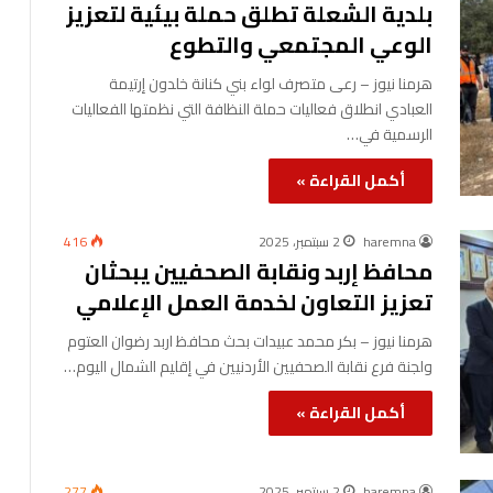
بلدية الشعلة تطلق حملة بيئية لتعزيز
الوعي المجتمعي والتطوع
هرمنا نيوز – رعى متصرف لواء بني كنانة خلدون إرتيمة
العبادي انطلاق فعاليات حملة النظافة التي نظمتها الفعاليات
الرسمية في…
أكمل القراءة »
haremna
2 سبتمبر، 2025
416
محافظ إربد ونقابة الصحفيين يبحثان
تعزيز التعاون لخدمة العمل الإعلامي
هرمنا نيوز – بكر محمد عبيدات بحث محافظ اربد رضوان العتوم
ولجنة فرع نقابة الصحفيين الأردنيين في إقليم الشمال اليوم…
أكمل القراءة »
haremna
2 سبتمبر، 2025
277