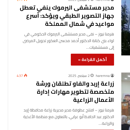
مدير مستشفى اليرموك ينفي تعطل
جهاز التصوير الطبقي ويؤكد: أسرع
مواعيد في شمال المملكة
هرمنا نيوز – نفى مدير مستشفى اليرموك الحكومي في
لواء بني كنانة الدكتور أحمد محسن العكور تحويل المرضى
إلى مستشفيات…
أكمل القراءة »
haremna
2 سبتمبر، 2025
437
زراعة إربد والفاو تطلقان ورشة
متخصصة لتطوير مهارات إدارة
الأعمال الزراعية
هرمنا نيوز – افتتح عطوفة مدير مديرية زراعة محافظة إربد
الدكتور عبد الحافظ أبو عرابي، بالتعاون مع منظمة الأغذية
والزراعة…