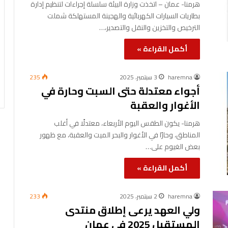
هرمنا- عمان – اتخذت وزارة البيئة سلسلة إجراءات لتنظيم إدارة
بطاريات السيارات الكهربائية والهجينة المستهلكة شملت
الترخيص والتخزين والنقل والتصدير،…
أكمل القراءة »
haremna
3 سبتمبر، 2025
235
أجواء معتدلة حتى السبت وحارة في
الأغوار والعقبة
هرمنا- يكون الطقس اليوم الأربعاء، معتدلًا في أغلب
المناطق، وحارًا في الأغوار والبحر الميت والعقبة، مع ظهور
بعض الغيوم على…
أكمل القراءة »
haremna
2 سبتمبر، 2025
233
ولي العهد يرعى إطلاق منتدى
المستقبل 2025 في عمان