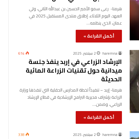
هرمنا- رعى سمو الأمير الحسين بن عبدالله الثاني، ولي
العهد، اليوم الثلاثاء، إطلاق منتدى المستقبل 2025 في
عمان، الذي ينظمه…
أكمل القراءة »
haremna
2 سبتمبر، 2025
614
الإرشاد الزراعي في إربد ينفذ جلسة
ميدانية حول تقنيات الزراعة المائية
الحديثة
هرمنا- إربد – تنفيذاً لخطة المدارس الحقلية التي تنفذها وزارة
الزراعة بإشراف مديرية البرامج الإرشادية في قطاع الإرشاد
الزراعي، وضمن…
أكمل القراءة »
haremna
2 سبتمبر، 2025
338