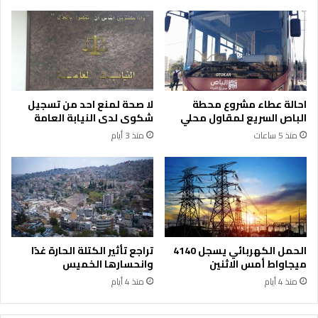
ظ
ج
ر
ب
ا
ا
ل
ل
ت
ا
ط
ر
ب
د
احالة عطاء مشروع محطة
لا صحة لمنع احد من تسجيل
ي
ن
الباص السريع لمقاول محلي
شكوى لدى النيابة العامة
ق
ع
منذ 5 ساعات
منذ 3 أيام
ا
ا
ت
د
غ
ي
ي
و
ر
ت
ا
ص
ل
ا
م
د
الحمل الكهربائي يسجل 4140
تراجع تأثير الكتلة الحارة غدًا
ر
ق
ميجاواط أمس الاثنين
وانحسارها الخميس
خ
و
منذ 4 أيام
منذ 4 أيام
ص
ر
ة
ج
و