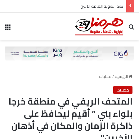
نتائج الثانوية العامة الاثنين
بحث عن
الق
الرئيسية
/
محليات
محليات
‎المتحف الريفي في منطقة خرجا
بلواء بني ” أقيم ليحافظ على
ذاكرة الزمان والمكان في أذهان
الآخرين”