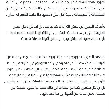
تحتوي هذه التسمية من مدلولات ’ فلا توجد لوحات تقوم على الدلالة
على المقتنيات الموجودة في ارجاء المكان , ذلك أن كل ” مقتنى ” من
المقتنيات والموجدات بالبيت تدل على نفسها ولا حاجة للشرح او البيان ,
‎وأضاف الزعبي بأن عرض التراث لا يتم عرضه , بل يُعاش وكل ضمن
الطريقة التي يراها مناسبة , لافتا الى أن الزائر لهذا البيت القديم لا بد له
بأن يسمع صوتا لمهباش ويرى ويلمس أثوابا مطرزة قديمة
‎ وأوضح الزعبي بأنه وبجهود فردية , وبرغبة منه وبتشجيع من حوله من
أفراد أسرته وأصدقاء له , قام بتحويل أحد الطوابق في منزله في وسط
منطقة خرجا وبمقابل مسجد فاطمة الزهراء , الى متحف صغير ,يعرض
من خلاله مقتنيات قديمة كان يستخدمها من سبقنا في إعمار هذه
الأرض في حياتهم اليومية , وانه لا يوجد فيه شاشات عرض ولا مرشدين ,
بل ان كل مقتنى كما تم الاشارة الى ذلك فيما ما سبق ؛ يتحدث عن
نفسه , وعن حياته من ألفها الى ما بعد يائها , ,