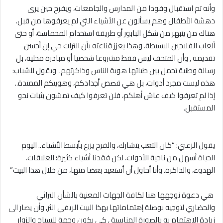
‎وأنه تم استقبال وفودا من المدارس والجامعات، ويفرح حين يرى
دهشة الأطفال وهم يسألون عن الأشياء التي لم يعرفوها من قبل.
هناك من ينبهر من شكل البابور أو طريقة استخدام المحماسة، أو حتى
ألعاب الفلاحين البسيطة، وهذا يعزز قناعته بأن التراث حي إن أحسن
تقديمه , وأن المتحف ليس فقط مشروعا شخصيا أو مبادرة محلية، بل
رسالة وطنية تحمل بين طياتها هوية الناس وذاكرتهم. ويقول للشباب:
هذه ليست مجرد أدوات، بل هي قصص أجدادكم، وهويتكم الممتدة..
إذا لم تعرفوا كيف عاش أهلكم، فلن تعرفوا كيف تمشون بثبات نحو
المستقبل.
‎يقول الزعبي: “كان التعب يتشارك، والفرح يزرع بأبسط الأشياء.. اليوم
الحياة أسهل من ناحية الأدوات، لكن فقدنا أشياء كثيرة؛ العلاقات،
الهدوء، والذاكرة. وأنا أحاول أن أستعيد بعضا منها، من خلال هذا البيت”
‎ هي دعوة نوجهها هنا لكافة الجهات المعنية بالشأن التراثي
والحضاري لتوجيه بوصلة إهتماماتها بهذا البيت الريفي الثر, وأن يصار الى
زيادة الإهتمام به بالصورة المناسبة , كي يكون وجهة للسياح والزوار