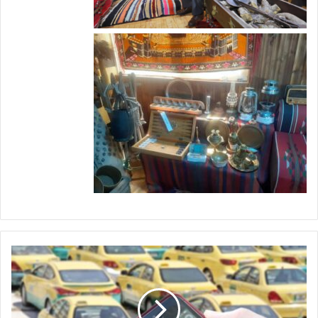
س
ا
ئ
ق
و