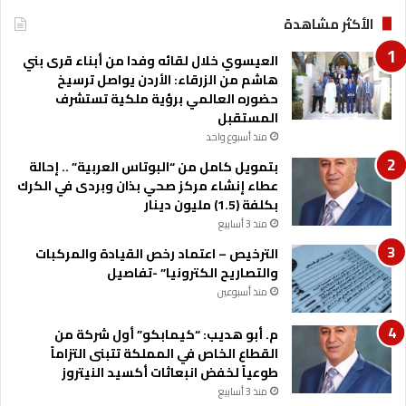
ع
ت
ة
الأكثر مشاهدة
خ
ص
العيسوي خلال لقائه وفدا من أبناء قرى بني
ي
هاشم من الزرقاء: الأردن يواصل ترسيخ
ص
حضوره العالمي برؤية ملكية تستشرف
م
المستقبل
و
منذ أسبوع واحد
ا
بتمويل كامل من “البوتاس العربية” .. إحالة
ق
عطاء إنشاء مركز صحي بذان وبردى في الكرك
ف
بكلفة (1.5) مليون دينار
ل
منذ 3 أسابيع
ل
ح
الترخيص – اعتماد رخص القيادة والمركبات
م
والتصاريح الكترونيا” -تفاصيل
ا
منذ أسبوعين
ي
ة
م. أبو هديب: “كيمابكو” أول شركة من
م
القطاع الخاص في المملكة تتبنى التزاماً
ن
طوعياً لخفض انبعاثات أكسيد النيتروز
ا
منذ 3 أسابيع
ل