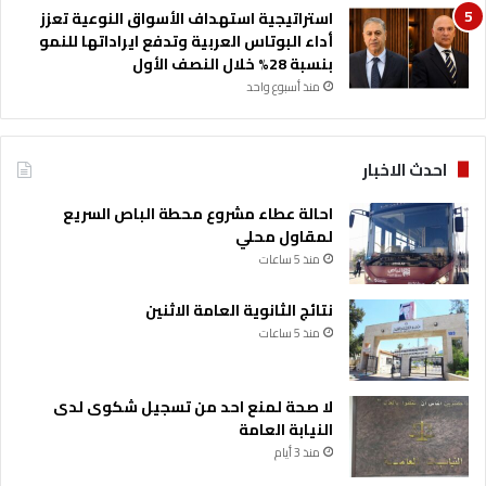
ت
استراتيجية استهداف الأسواق النوعية تعزز
ض
أداء البوتاس العربية وتدفع ايراداتها للنمو
ي
بنسبة 28% خلال النصف الأول
ي
منذ أسبوع واحد
ق
احدث الاخبار
احالة عطاء مشروع محطة الباص السريع
لمقاول محلي
منذ 5 ساعات
نتائج الثانوية العامة الاثنين
منذ 5 ساعات
لا صحة لمنع احد من تسجيل شكوى لدى
النيابة العامة
منذ 3 أيام