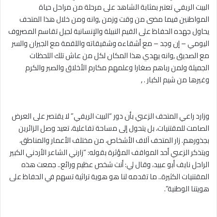
البيت الريفي تعتبر بمثابة الشاهد على مرحلة من مراحل حياة
المواطنين فيما مضى من وقت وزمن ,وانه ومن خلال هذا المتحف
يحاول جهده الحفاظ على القيم النبيلة والإنسانية لجيل تقاسم المصروف
اليومي – إن وجد – مع أشقاءه وشقيقاته واللقمة مع الجيران والسر
مع الصديق ,وانه يهدي هذا المكان لكل من عاش تلك اللحظات
الجميلة ولمن رباهم صغارا وعلمهم مكارم الأخلاق والصبر والكرم
وغيرها من شيم الكبار . ,
‎وزارد راعي المتحف الزعبي بأن دور “البيت الريفي” لا يقتصر على العرض
الصامت للمقتنيات، بل يتحول إلى مساحة تفاعلية، تعيد وصل الزائرين
بجذورهم. زار المتحف آلاف الأشخاص، من مختلف الأعمار والمناطق،
ويتذكر الزعبي أحد المواقف المؤثرة بقوله: “زارني الشاعر الأردني الكبير
الراحل نايف أبو عبيد، وقال لي: أنت شخص عظيم ورائع.. جمعت هذه
المقتنيات الكثيرة.. ما تقدمه لنا هو هوية تراثية تسهم في الحفاظ على
هويتنا الوطنية”.