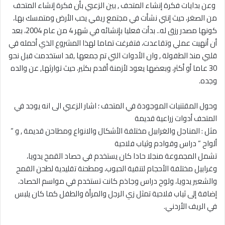
‎ وعن بدايات فكرة إنشاء المتحف , بين الزعبي بأن فكرة إنشاء المتحف
من الصغر، حيث إنني نشأت في مجتمع ريفي يحب الأرض ومتمسك بها،
كونها مصدر رزق له.. بدأت فعليا بإنشائه في شهر 4 من عام 2004، بعد
أن أنهيت عملي وتقاعدت، فتفرغت تماما لهذا المشروع الذي أحمله في
قلبي منذ الطفولة , وان الأدوات التي تم جمعها ,قد استخدمت قبل نحو
30 عاما أو أكثر، وبعضها يعود لأزمنة أقدم بكثير، حيث توارثها, عن والده
وجده.
‎وحول المقتنيات الموجودة في المتحف ؛ اشار الزعبي الى انه يوجد في
المتحف أدوات زراعية قديمة
‎مثل : المناجل والغرابيل مختلفة الأشكال والانواع ومطاحن قديمة , و “
ألواح “ دراس وقوادم وثياب فلاحية
‎تشمل المجموعة منجلا حادا كان يستخدم في حصاد القمح يدويا،
وغرابيل مختلفة الأحجام لتنقية الحبوب، ومطحنة تقليدية لطحن القمح
والشعير يدويا، ولوح دراس وجاذم كانت تستخدم في مواسم الحصاد،
إضافة إلى ثياب فلاحية تمثل زي الرجل والمرأة والطفل كما كان يلبس
في الريف الأردني.