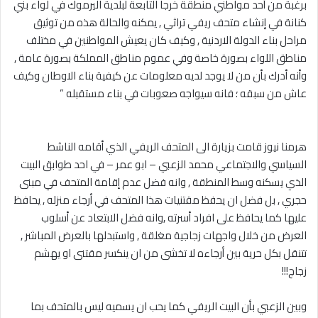
‎برغبة من أحد مواطني منطقة خرجا التابعة لبلدية اليرموك في لواء بني
كنانة في إنشاء متحف ريفي تراثي , يمكنه والحالة هذه من توثيق
مراحل بناء الدولة الاردنية , وكيف كان يعيش المواطنين في مختلف
مناطق اللواء بصورة خاصة وفي عموم مناطق المملكة بصورة عامة ,
وأنه أدرك بأن من لا يوجد لديه معلومات عن كيفية بناء الاوطان وكيف
عاش من سبقه ؛ فانه سيواجه صعوبات في بناء مستقبله ”
‎هرمنا نيوز قامت بزيارة الى المتحف الريفي الذي أقامه الناشط
السياسي والاجتماعي محمد الزعبي – ابو عمر – في احد طوابق البيت
الذي يسكنه وسط المنطقة , وانه فضل عدم إقامة المتحف في مبنى
حجري , بل فضل ان يحفظ مقتنيات هذا المتحف في أرجاء منزله , يحافظ
عليها كما يحافظ على افراد أسرته ,وانه فضل الابتعاد عن أسلوب
العرض من خلال واجهات زجاجية مغلقة , واستبدلها بالعرض المباشر ,
تتنقل بكل حرية بين أرجاءه لا تخشى من ان ينكسر مقتنى او يهشم
زجاج!!!
‎وبين الزعبي بأن البيت الريفي كما يحب ان يسميه ليس بالمتحف بما