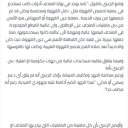
‎وتابع الزعبي بالقول :”بانه يوجد في زوايا المتحف أدوات كانت تستخدم
في عملية تحميص القهوة مثل : دلال القهوة ومحمصة وكان قد تم
تجميعها من بيوت قديمة , معتبرا جرن القهوة أو المهباش هو الأثمن
من بين مقتنيات المتحف على الإطلاق., وان غالبية القطع الموجودة
في المتحف قيمتها عالية ومهمة لأن عائلته كانوا يستخدمونها، مما
جعلها عزيزة على قلبه. لكن القطعة الأهم هي جرن القهوة، حيث كان
والده يبدأ بعد صلاة الفجر بتحضير القهوة العربية، وكانت لها طقوسها:
‎وفيما يتعلق بتلقيه مساعدات مالية من جهات حكومية او اهلية ؛ بين
الزعبي بأنه
‎ورغم ضخامة الجهد وتكاليف الصيانة، يؤكد الزعبي أنه لم يتلق أي دعم
رسمي أو محلي؛ “هذا الجهد الكبير أحافظ عليه بجهودي الفردية، رغم أنه
مكلف جدا”.
‎ وأوضح الزعبي بأن كل مقتينة من المقتنيات التي يزخر بها المتحف او